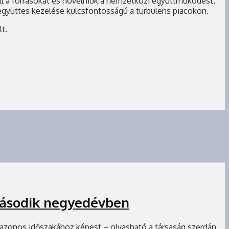
ll a forrásokat és növelniük a nemzetközi együttműködést,
 együttes kezelése kulcsfontosságú a turbulens piacokon.
t.
második negyedévben
azonos időszakához képest – olvasható a társaság szerdán