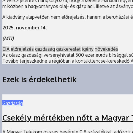
A WEO-jelentés hangsúlyozza, hogy a kereslet-kínálati egyen
miközben a hagyományos olaj- és gázpiaci, illetve az ásvány
A kiadvány alapvetően nem előrejelzés, hanem a beruházási és
2025. november 14.
(MTI)
EIA
előrejelzés
gazdaság
gázkereslet
igény
növekedés
Az olasz gazdasági versenyhivatal 500 ezer eurós bírsággal sú
Tovább terjeszkedne a régióban a kontaktlencse-kereskedő 
Ezek is érdekelhetik
Gazdaság
Csekély mértékben nőtt a Magyar 
A Magyar Telekom összes bevétele 0,8 százalékkal, adózott