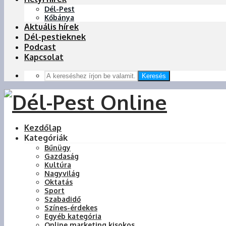
Dél-Pest
Kőbánya
Aktuális hírek
Dél-pestieknek
Podcast
Kapcsolat
Keresés
Kezdőlap
Kategóriák
Bűnügy
Gazdaság
Kultúra
Nagyvilág
Oktatás
Sport
Szabadidő
Színes-érdekes
Egyéb kategória
Online marketing kisokos