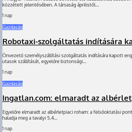
közzétett jelentésében. A társaság áprilistól...
1 nap
Gazdaság
Robotaxi-szolgáltatás indítására 
Önvezető személyszállítási szolgáltatás indítására kapott en
utasok szállítását, egyelőre biztonsági...
1 nap
Gazdaság
Ingatlan.com: elmaradt az albérle
Egyelőre elmaradt az albérletpiaci roham: a felsőoktatási pon
haladja meg a tavalyi 5,4...
1 nap