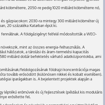
liárd köbméterre, 2050-re pedig 1020 milliárd köbméterre nő,
- és gázpiacokon: 2030-ra mintegy 300 milliárd köbméter új
an, 20 százaléka Katarban épül ki.
 is fennállnak. A földgázigényt felfelé módosították a WEO-
növekszik, mint az összes energia-felhasználás. A
ául hálózatok, a tárolási és áram-termelési kapacitás
80 milliárd dollár befektetés várható adatközpontokba, ami
nomításának/feldolgozásának földrajzi koncentrációja magas
ta tovább erősödött (különösen nikkel és kobalt esetében).
égiai iparágakban is. A bejelentett projektek alapján a
y léptékű erőművek és új fejlesztések (például kis moduláris
nye erősítette fel.