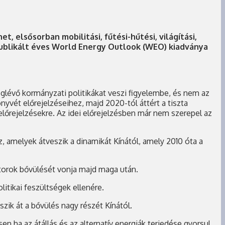
 elsősorban mobilitási, fűtési-hűtési, világítási,
 publikált éves World Energy Outlook (WEO) kiadványa
meglévő kormányzati politikákat veszi figyelembe, és nem az
önyvét előrejelzéseihez, majd 2020-tól áttért a tiszta
előrejelzésekre. Az idei előrejelzésben már nem szerepel az
z, amelyek átveszik a dinamikát Kínától, amely 2010 óta a
ktorok bővülését vonja majd maga után.
litikai feszültségek ellenére.
zik át a bővülés nagy részét Kínától.
 ha az átállás és az alternatív energiák terjedése gyorsul.