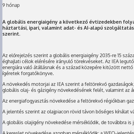
9 hónap
A globális energiaigény a következő évtizedekben folyam
háztartási, ipari, valamint adat- és AI-alapú szolgált
szerint.
Az előrejelzés szerint a globális energiaigény 2035-re 15 szá
éghajlati célok elérésére irányuló törekvéseket. Az IEA legutó
energiára való átállásnak és a század közepére kitűzött nettó
ígéretek forgatókönyve.
A növekedés motorjai az IEA szerint a feltörekvő gazdaságok, 
globális olaj- és gázigény növekedésének felét, valamint az 
Az energiafogyasztás növekedése a feltörekvő régiókban gazda
A jelentés szerint az olajpiacon rövid távon bőséges kínálat vá
A globális olajigény növekedése mérséklődik, de továbbra is j
A kereslet növekedése azonban mérséklődik: a WEO-jelentés rá