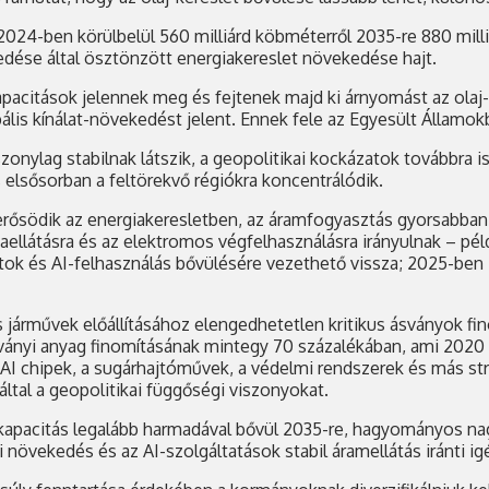
c 2024-ben körülbelül 560 milliárd köbméterről 2035-re 880 mil
dése által ösztönzött energiakereslet növekedése hajt.
apacitások jelennek meg és fejtenek majd ki árnyomást az olaj
is kínálat-növekedést jelent. Ennek fele az Egyesült Államokb
viszonylag stabilnak látszik, a geopolitikai kockázatok továbbra
s elsősorban a feltörekvő régiókra koncentrálódik.
erősödik az energiakeresletben, az áramfogyasztás gyorsabban 
llátásra és az elektromos végfelhasználásra irányulnak – péld
k és AI-felhasználás bővülésére vezethető vissza; 2025-ben 5
járművek előállításához elengedhetetlen kritikus ásványok fi
ányi anyag finomításának mintegy 70 százalékában, ami 2020 ó
I chipek, a sugárhajtóművek, a védelmi rendszerek és más strat
által a geopolitikai függőségi viszonyokat.
kapacitás legalább harmadával bővül 2035-re, hagyományos nag
 növekedés és az AI-szolgáltatások stabil áramellátás iránti igé