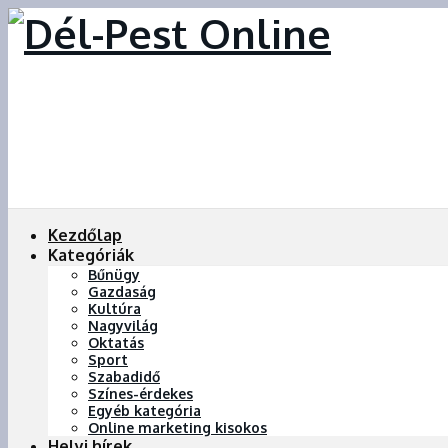
Kezdőlap
Kategóriák
Bűnügy
Gazdaság
Kultúra
Nagyvilág
Oktatás
Sport
Szabadidő
Színes-érdekes
Egyéb kategória
Online marketing kisokos
Helyi hírek