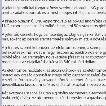
A jelenlegi politikai forgatókönyv szerint a globális LNG-pia
amit az adatközpontok és a mesterséges intelligencia növeke
A kínálat-oldalon új LNG-exportnövelő és bővülő finomítási k
LNG-exportkapacitás lép működésbe, ami 50 százalékos globál
A jelentés kiemeli, hogy bár jelenleg az olaj- és gáz-kínálat 
ban, főként az ipari és áramtermelési igények miatt; a bővülé
A jelentés szerint különösen az elektromos energia szerepe 
befektetések már most is nagy részben az elektromos energiae
bővítésébe. Az áramigény növekedése jórészt az adatközponto
meghaladja az olajellátásba irányuló 540 milliárd dollárt.
Az elektromos hálózatok, az akkumulátorok és az elektromos 
marad: egy ország dominál mintegy húsz kulcsfontosságú ásv
A szóban forgó ásványi anyagok döntő szerepet játszanak az A
diverzifikáció lassú, ami szűkös kínálatot okozhat, növelve ez
Két évtizedes stagnálás után a globális atomenergia-termelő
reaktorok) révén. Az atomenergia iránti keresletet a gazdasági