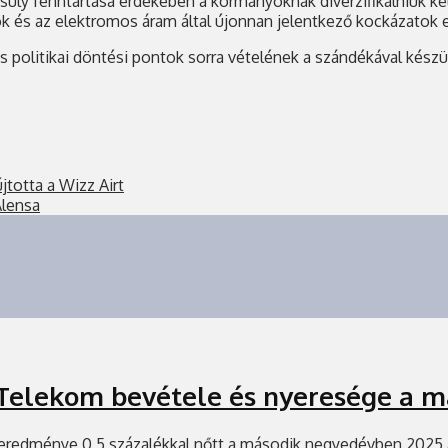
súly fenntartása érdekében a kormányoknak diverzifikálniuk ke
ok és az elektromos áram által újonnan jelentkező kockázatok
 politikai döntési pontok sorra vételének a szándékával készül
jtotta a Wizz Airt
Alensa
Telekom bevétele és nyeresége a 
 eredménye 0,5 százalékkal nőtt a második negyedévben 2025 