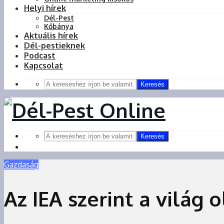
Helyi hírek
Dél-Pest
Kőbánya
Aktuális hírek
Dél-pestieknek
Podcast
Kapcsolat
Keresés
Keresés
Gazdaság
Az IEA szerint a világ