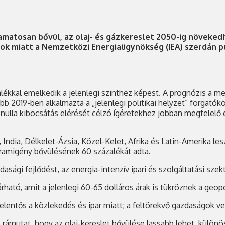
atosan bővül, az olaj- és gázkereslet 2050-ig növekedhet,
atások miatt a Nemzetközi Energiaügynökség (IEA) szerdán
zalékkal emelkedik a jelenlegi szinthez képest. A prognózis a 
bb 2019-ben alkalmazta a „jelenlegi politikai helyzet” forgatók
 nulla kibocsátás elérését célzó ígéretekhez jobban megfelelő 
India, Délkelet-Ázsia, Közel-Kelet, Afrika és Latin-Amerika les
áramigény bővülésének 60 százalékát adta.
sági fejlődést, az energia-intenzív ipari és szolgáltatási sze
rható, amit a jelenlegi 60-65 dolláros árak is tükröznek a geopo
elentős a közlekedés és ipar miatt; a feltörekvő gazdaságok ves
mutat, hogy az olaj-kereslet bővülése lassabb lehet, különösen