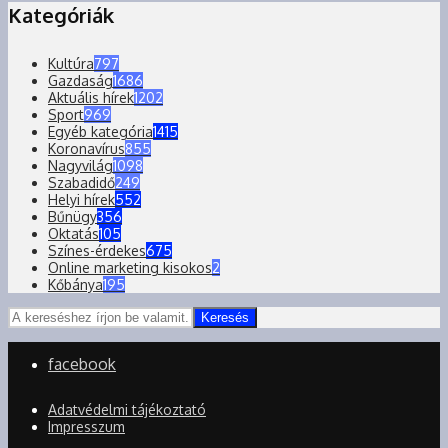
Kategóriák
Kultúra
797
Gazdaság
1686
Aktuális hírek
1202
Sport
969
Egyéb kategória
1415
Koronavírus
855
Nagyvilág
1098
Szabadidő
249
Helyi hírek
552
Bűnügy
356
Oktatás
105
Színes-érdekes
675
Online marketing kisokos
2
Kőbánya
195
Keresés
facebook
Adatvédelmi tájékoztató
Impresszum