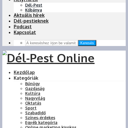
Dél-Pest
Kőbánya
Aktuális hírek
Dél-pestieknek
Podcast
Kapcsolat
Keresés
Kezdőlap
Kategóriák
Bűnügy
Gazdaság
Kultúra
Nagyvilág
Oktatás
Sport
Szabadidő
Színes-érdekes
Egyéb kategória
Online marketing kisokos