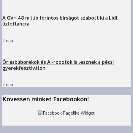
A GVH 48 millió forintos bírságot szabott ki a Lidl
üzletláncra
2 nap
Óriásbuborékok és AI-robotok is lesznek a pécsi
gyerekfesztiválon
2 nap
Kövessen minket Facebookon!