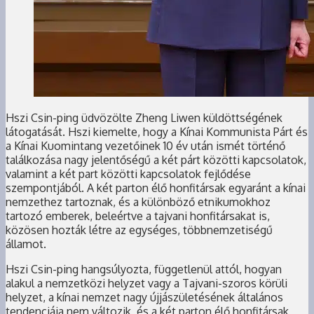
Hszi Csin-ping üdvözölte Zheng Liwen küldöttségének
látogatását. Hszi kiemelte, hogy a Kínai Kommunista Párt és
a Kínai Kuomintang vezetőinek 10 év után ismét történő
találkozása nagy jelentőségű a két párt közötti kapcsolatok,
valamint a két part közötti kapcsolatok fejlődése
szempontjából. A két parton élő honfitársak egyaránt a kínai
nemzethez tartoznak, és a különböző etnikumokhoz
tartozó emberek, beleértve a tajvani honfitársakat is,
közösen hozták létre az egységes, többnemzetiségű
államot.
Hszi Csin-ping hangsúlyozta, függetlenül attól, hogyan
alakul a nemzetközi helyzet vagy a Tajvani-szoros körüli
helyzet, a kínai nemzet nagy újjászületésének általános
tendenciája nem változik, és a két parton élő honfitársak