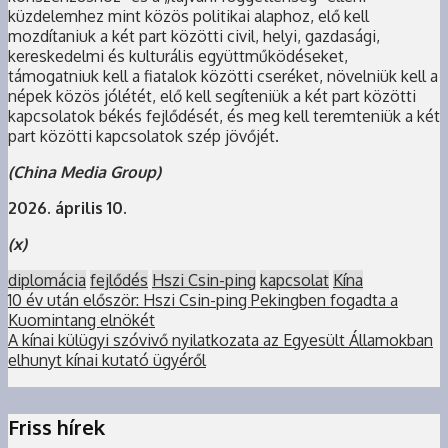
küzdelemhez mint közös politikai alaphoz, elő kell
mozdítaniuk a két part közötti civil, helyi, gazdasági,
kereskedelmi és kulturális együttműködéseket,
támogatniuk kell a fiatalok közötti cseréket, növelniük kell a
népek közös jólétét, elő kell segíteniük a két part közötti
kapcsolatok békés fejlődését, és meg kell teremteniük a két
part közötti kapcsolatok szép jövőjét.
(China Media Group)
2026. április 10.
(x)
diplomácia
fejlődés
Hszi Csin-ping
kapcsolat
Kína
10 év után először: Hszi Csin-ping Pekingben fogadta a
Kuomintang elnökét
A kínai külügyi szóvivő nyilatkozata az Egyesült Államokban
elhunyt kínai kutató ügyéről
Friss hírek