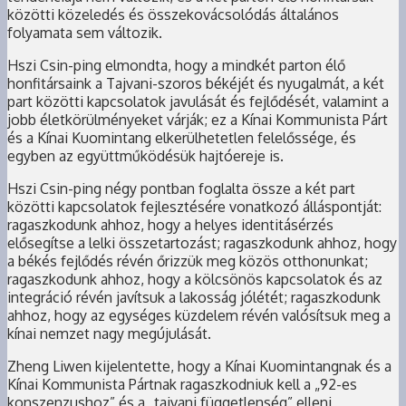
közötti közeledés és összekovácsolódás általános
folyamata sem változik.
Hszi Csin-ping elmondta, hogy a mindkét parton élő
honfitársaink a Tajvani-szoros békéjét és nyugalmát, a két
part közötti kapcsolatok javulását és fejlődését, valamint a
jobb életkörülményeket várják; ez a Kínai Kommunista Párt
és a Kínai Kuomintang elkerülhetetlen felelőssége, és
egyben az együttműködésük hajtóereje is.
Hszi Csin-ping négy pontban foglalta össze a két part
közötti kapcsolatok fejlesztésére vonatkozó álláspontját:
ragaszkodunk ahhoz, hogy a helyes identitásérzés
elősegítse a lelki összetartozást; ragaszkodunk ahhoz, hogy
a békés fejlődés révén őrizzük meg közös otthonunkat;
ragaszkodunk ahhoz, hogy a kölcsönös kapcsolatok és az
integráció révén javítsuk a lakosság jólétét; ragaszkodunk
ahhoz, hogy az egységes küzdelem révén valósítsuk meg a
kínai nemzet nagy megújulását.
Zheng Liwen kijelentette, hogy a Kínai Kuomintangnak és a
Kínai Kommunista Pártnak ragaszkodniuk kell a „92-es
konszenzushoz” és a „tajvani függetlenség” elleni