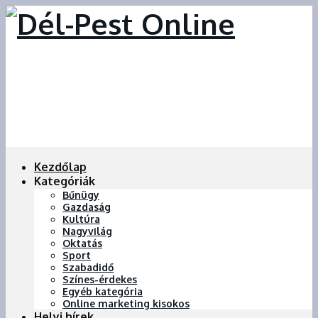
Kezdőlap
Kategóriák
Bűnügy
Gazdaság
Kultúra
Nagyvilág
Oktatás
Sport
Szabadidő
Színes-érdekes
Egyéb kategória
Online marketing kisokos
Helyi hírek