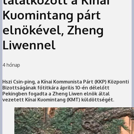
Kuomintang párt
elnökével, Zheng
Liwennel
4 hónap
Hszi Csin-ping, a Kínai Kommunista Párt (KKP) Központi
Bizottságának főtitkára április 10-én délelőtt
Pekingben fogadta a Zheng Liwen elnök által
vezetett Kínai Kuomintang (KMT) küldöttségét.