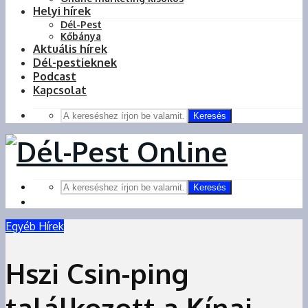
Helyi hírek
Dél-Pest
Kőbánya
Aktuális hírek
Dél-pestieknek
Podcast
Kapcsolat
Keresés
Keresés
Egyéb Hírek
Hszi Csin-ping
találkozott a Kínai