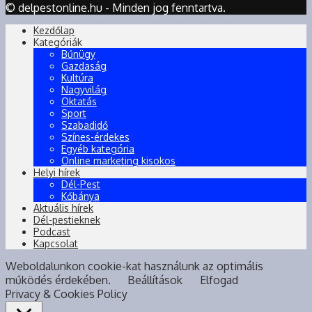
© delpestonline.hu - Minden jog fenntartva.
Kezdőlap
Kategóriák
Bűnügy
Gazdaság
Kultúra
Nagyvilág
Oktatás
Sport
Szabadidő
Színes-érdekes
Egyéb kategória
Online marketing kisokos
Helyi hírek
Dél-Pest
Kőbánya
Aktuális hírek
Dél-pestieknek
Podcast
Kapcsolat
Weboldalunkon cookie-kat használunk az optimális
működés érdekében.
Beállítások
Elfogad
Privacy & Cookies Policy