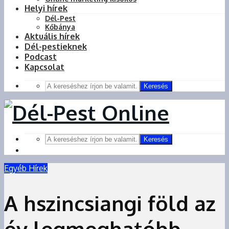
Helyi hírek
Dél-Pest
Kőbánya
Aktuális hírek
Dél-pestieknek
Podcast
Kapcsolat
Keresés
Keresés
Egyéb Hírek
A hszincsiangi föld az
év legmeghatóbb