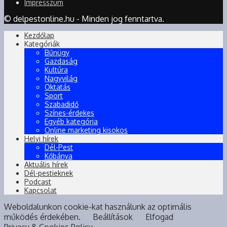
Impresszum
© delpestonline.hu - Minden jog fenntartva.
Kezdőlap
Kategóriák
Bűnügy
Gazdaság
Kultúra
Nagyvilág
Oktatás
Sport
Szabadidő
Színes-érdekes
Egyéb kategória
Online marketing kisokos
Helyi hírek
Dél-Pest
Kőbánya
Aktuális hírek
Dél-pestieknek
Podcast
Kapcsolat
Weboldalunkon cookie-kat használunk az optimális
működés érdekében.
Beállítások
Elfogad
Privacy & Cookies Policy