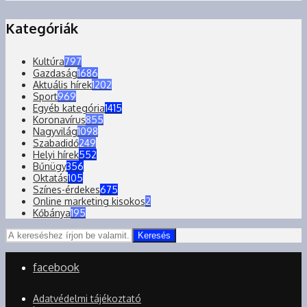
Kategóriák
Kultúra
797
Gazdaság
1686
Aktuális hírek
1202
Sport
969
Egyéb kategória
1415
Koronavírus
855
Nagyvilág
1098
Szabadidő
249
Helyi hírek
552
Bűnügy
356
Oktatás
105
Színes-érdekes
675
Online marketing kisokos
2
Kőbánya
195
Keresés
facebook
Adatvédelmi tájékoztató