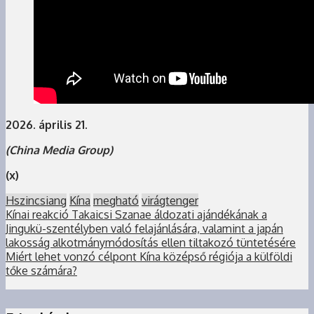
2026. április 21.
(China Media Group)
(x)
Hszincsiang
Kína
megható
virágtenger
Kínai reakció Takaicsi Szanae áldozati ajándékának a
Jingukü-szentélyben való felajánlására, valamint a japán
lakosság alkotmánymódosítás ellen tiltakozó tüntetésére
Miért lehet vonzó célpont Kína középső régiója a külföldi
tőke számára?