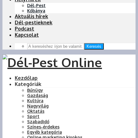
Dél-Pest
Kőbánya
Aktuális hírek
Dél-pestieknek
Podcast
Kapcsolat
Keresés
Kezdőlap
Kategóriák
Bűnügy
Gazdaság
Kultúra
Nagyvilág
Oktatás
Sport
Szabadidő
Színes-érdekes
Egyéb kategória
Online marketing kisokos