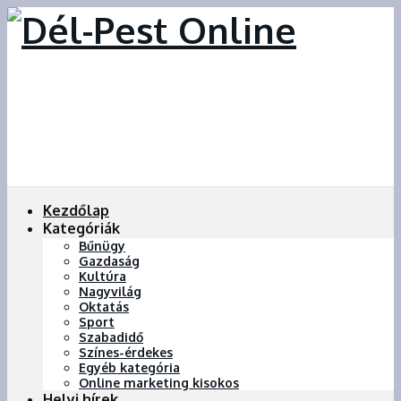
Kezdőlap
Kategóriák
Bűnügy
Gazdaság
Kultúra
Nagyvilág
Oktatás
Sport
Szabadidő
Színes-érdekes
Egyéb kategória
Online marketing kisokos
Helyi hírek