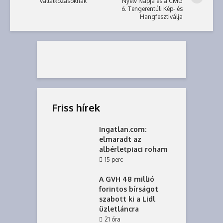
vállalkozásoknak
Nyelv Napja és a CMG
6. Tengerentúli Kép- és
Hangfesztiválja
Friss hírek
Ingatlan.com:
elmaradt az
albérletpiaci roham
15 perc
A GVH 48 millió
forintos bírságot
szabott ki a Lidl
üzletláncra
21 óra