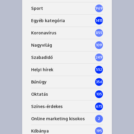
Sport
969
Egyéb kategória
1415
Koronavírus
855
Nagyvilág
109
8
Szabadidő
249
Helyi hírek
552
Bűnügy
356
Oktatás
105
Színes-érdekes
675
Online marketing kisokos
2
Kőbánya
195