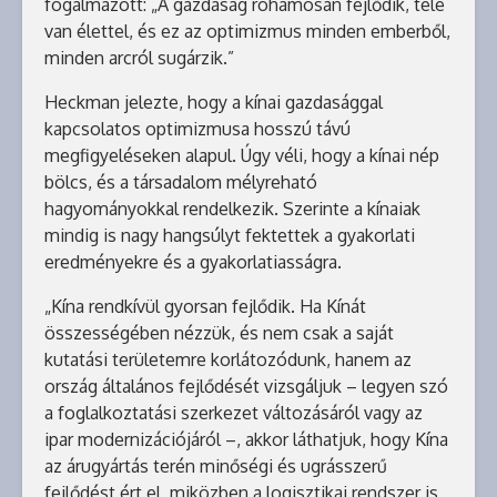
fogalmazott: „A gazdaság rohamosan fejlődik, tele
van élettel, és ez az optimizmus minden emberből,
minden arcról sugárzik.”
Heckman jelezte, hogy a kínai gazdasággal
kapcsolatos optimizmusa hosszú távú
megfigyeléseken alapul. Úgy véli, hogy a kínai nép
bölcs, és a társadalom mélyreható
hagyományokkal rendelkezik. Szerinte a kínaiak
mindig is nagy hangsúlyt fektettek a gyakorlati
eredményekre és a gyakorlatiasságra.
„Kína rendkívül gyorsan fejlődik. Ha Kínát
összességében nézzük, és nem csak a saját
kutatási területemre korlátozódunk, hanem az
ország általános fejlődését vizsgáljuk – legyen szó
a foglalkoztatási szerkezet változásáról vagy az
ipar modernizációjáról –, akkor láthatjuk, hogy Kína
az árugyártás terén minőségi és ugrásszerű
fejlődést ért el, miközben a logisztikai rendszer is