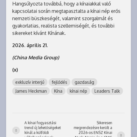
Hangsúlyozta továbbá, hogy a kínaiakkal való
kapcsolatai során megtapasztalta a kínai nép erős
nemzeti büszkeségét, valamint szorgalmát és
gyakorlatias, realista szellemiségét, és további
sikereket kívánt Kínának.
2026. április 21.
(China Media Group)
(x)
exkluzív interjú
fejlődés
gazdaság
James Heckman
Kína
kínai nép
Leaders Talk
A kínai fogyasztási
Sikeresen
trend új lehetőségeket
megrendezésre került a
kínál a külföldi
2026-os ENSZ Kínai