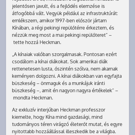
jelentősen javult, és a fejlődés elemzése is
átfogóbbá vált. Vegyük például az infrastruktúrát:
emlékszem, amikor 1997-ben először jártam
Kínában, a régi pekingi repülőtérre érkeztem, és
nézzük meg most a mai pekingi repülőteret” –
tette hozzá Heckman.
„A kínaiak valóban szorgalmasak. Pontosan ezért
csodálom a kínai diákokat. Sok amerikai diák
rettenetesen lusta, őszintén szólva, nem akarnak
keményen dolgozni. A kínai diákokban van egyfajta
büszkeség – önmaguk és a munkájuk iránti
büszkeség –, amit én nagyon nagyra értékelek” –
mondta Heckman.
Az exkluzív interjúban Heckman professzor
kiemelte, hogy Kína mind gazdasági, mind
tudományos téren virágzó életerőt mutat, és egyre
nyitottabb hozzáállással illeszkedik be a világba.