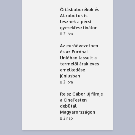
Óriásbuborékok és
AI-robotok is
lesznek a pécsi
gyerekfesztiválon
21 óra
Az euróövezetben
és az Európai
Unióban lassult a
termelői árak éves
emelkedése
júniusban
21 óra
Reisz Gábor új filmje
a CineFesten
debütál
Magyarországon
2 nap