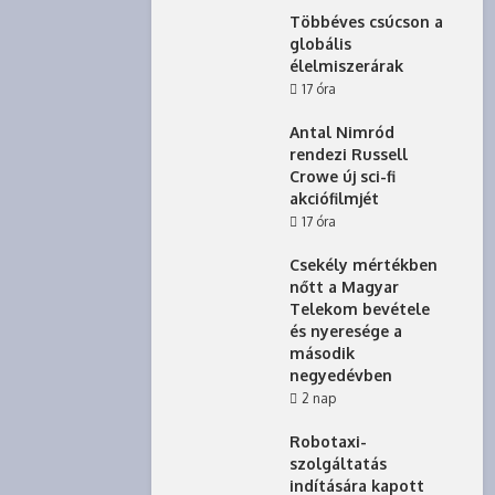
Többéves csúcson a
globális
élelmiszerárak
17 óra
Antal Nimród
rendezi Russell
Crowe új sci-fi
akciófilmjét
17 óra
Csekély mértékben
nőtt a Magyar
Telekom bevétele
és nyeresége a
második
negyedévben
2 nap
Robotaxi-
szolgáltatás
indítására kapott