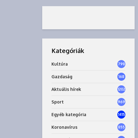
Kategóriák
Kultúra
798
Gazdaság
168
7
Aktuális hírek
1202
Sport
969
Egyéb kategória
1415
Koronavírus
855