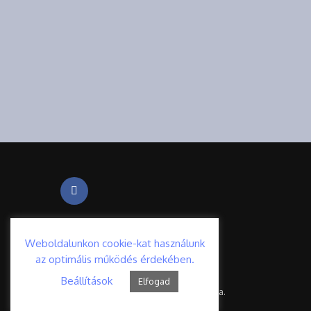
Weboldalunkon cookie-kat használunk
az optimális működés érdekében.
Beállítások
Elfogad
© delpestonline.hu - Minden jog fenntartva.