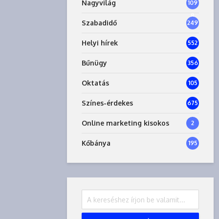
Nagyvilág
109
8
Szabadidő
249
Helyi hírek
552
Bűnügy
356
Oktatás
105
Színes-érdekes
675
Online marketing kisokos
2
Kőbánya
195