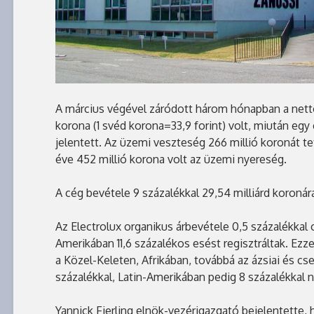
A március végével záródott három hónapban a nett
korona (1 svéd korona=33,9 forint) volt, miután egy
jelentett. Az üzemi veszteség 266 millió koronát te
éve 452 millió korona volt az üzemi nyereség.
A cég bevétele 9 százalékkal 29,54 milliárd koronár
Az Electrolux organikus árbevétele 0,5 százalékkal 
Amerikában 11,6 százalékos esést regisztráltak. Ez
a Közel-Keleten, Afrikában, továbbá az ázsiai és c
százalékkal, Latin-Amerikában pedig 8 százalékkal n
Yannick Fierling elnök-vezérigazgató bejelentette, h