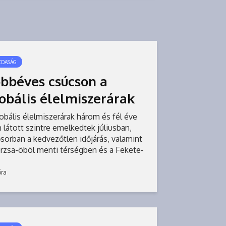
ZDASÁG
bbéves csúcson a
obális élelmiszerárak
obális élelmiszerárak három és fél éve
látott szintre emelkedtek júliusban,
sorban a kedvezőtlen időjárás, valamint
erzsa-öböl menti térségben és a Fekete-
geren zajló háborúk következményeként
óra