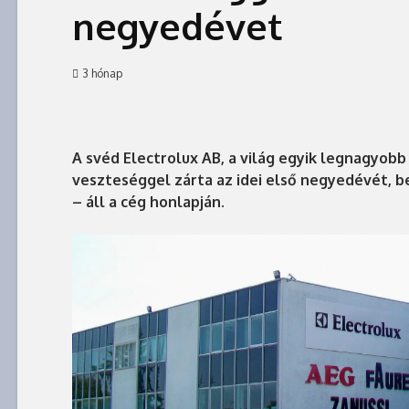
negyedévet
3 hónap
A svéd Electrolux AB, a világ egyik legnagyobb
veszteséggel zárta az idei első negyedévét, b
– áll a cég honlapján.