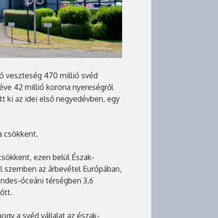
ó veszteség 470 millió svéd
 éve 42 millió korona nyereségről
tt ki az idei első negyedévben, egy
a csökkent.
csökkent, ezen belül Észak-
zel szemben az árbevétel Európában,
sendes-óceáni térségben 3,6
őtt.
ogy a svéd vállalat az észak-