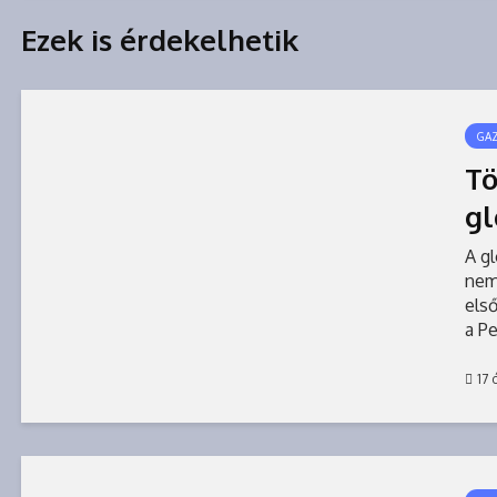
Ezek is érdekelhetik
GA
Tö
gl
A gl
nem 
első
a P
ten
–...
17 