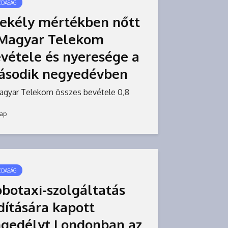
ZDASÁG
ekély mértékben nőtt
 Magyar Telekom
vétele és nyeresége a
ásodik negyedévben
agyar Telekom összes bevétele 0,8
zalékkal, adózott eredménye 0,5
zalékkal nőtt a második negyedévben
nap
5 azonos időszakához képest –
asható a társaság szerdán közzétett
ntésében. A társaság áprilistól...
ZDASÁG
botaxi-szolgáltatás
dítására kapott
gedélyt Londonban az