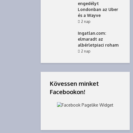
engedélyt
Londonban az Uber
és a Wayve
2 nap
Ingatlan.com:
elmaradt az
albérletpiaci roham
2 nap
Kövessen minket
Facebookon!