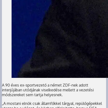
A 90 éves ex-sportvezető a német ZDF-nek adott
interjújában utódjának viselkedése mellett a vezetési
módszereket sem tartja helyesnek.
„A mostani elnök csak államfőkkel tárgyal, repülőgépekkel