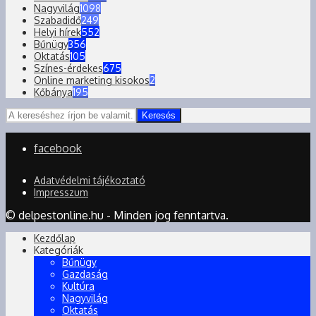
Nagyvilág
1098
Szabadidő
249
Helyi hírek
552
Bűnügy
356
Oktatás
105
Színes-érdekes
675
Online marketing kisokos
2
Kőbánya
195
Keresés
facebook
Adatvédelmi tájékoztató
Impresszum
© delpestonline.hu - Minden jog fenntartva.
Kezdőlap
Kategóriák
Bűnügy
Gazdaság
Kultúra
Nagyvilág
Oktatás