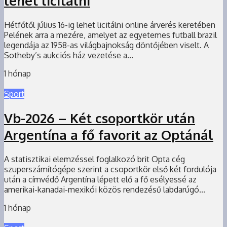
lehet licitálni
Hétfőtől július 16-ig lehet licitálni online árverés keretében
Pelének arra a mezére, amelyet az egyetemes futball brazil
legendája az 1958-as világbajnokság döntőjében viselt. A
Sotheby’s aukciós ház vezetése a...
1 hónap
Sport
Vb-2026 – Két csoportkör után
Argentína a fő favorit az Optánál
A statisztikai elemzéssel foglalkozó brit Opta cég
szuperszámítógépe szerint a csoportkör első két fordulója
után a címvédő Argentína lépett elő a fő esélyessé az
amerikai-kanadai-mexikói közös rendezésű labdarúgó...
1 hónap