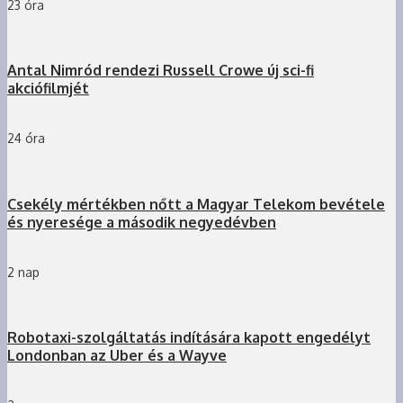
23 óra
Antal Nimród rendezi Russell Crowe új sci-fi
akciófilmjét
24 óra
Csekély mértékben nőtt a Magyar Telekom bevétele
és nyeresége a második negyedévben
2 nap
Robotaxi-szolgáltatás indítására kapott engedélyt
Londonban az Uber és a Wayve