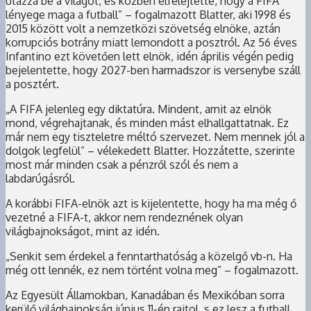
utazza be a világot, és közben elfelejtette, hogy a FIFA
lényege maga a futball” – fogalmazott Blatter, aki 1998 és
2015 között volt a nemzetközi szövetség elnöke, aztán
korrupciós botrány miatt lemondott a posztról. Az 56 éves
Infantino ezt követően lett elnök, idén április végén pedig
bejelentette, hogy 2027-ben harmadszor is versenybe száll
a posztért.
„A FIFA jelenleg egy diktatúra. Mindent, amit az elnök
mond, végrehajtanak, és minden mást elhallgattatnak. Ez
már nem egy tiszteletre méltó szervezet. Nem mennek jól a
dolgok legfelül” – vélekedett Blatter. Hozzátette, szerinte
most már minden csak a pénzről szól és nem a
labdarúgásról.
A korábbi FIFA-elnök azt is kijelentette, hogy ha ma még ő
vezetné a FIFA-t, akkor nem rendeznének olyan
világbajnokságot, mint az idén.
„Senkit sem érdekel a fenntarthatóság a közelgő vb-n. Ha
még ott lennék, ez nem történt volna meg” – fogalmazott.
Az Egyesült Államokban, Kanadában és Mexikóban sorra
kerülő világbajnokság június 11-én rajtol, s ez lesz a futball