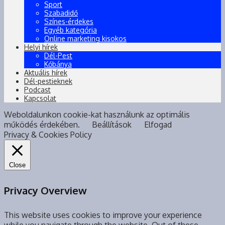
Sport
Szabadidő
Színes-érdekes
Egyéb kategória
Online marketing kisokos
Helyi hírek
Dél-Pest
Kőbánya
Aktuális hírek
Dél-pestieknek
Podcast
Kapcsolat
Weboldalunkon cookie-kat használunk az optimális
működés érdekében.
Beállítások
Elfogad
Privacy & Cookies Policy
Close
Privacy Overview
This website uses cookies to improve your experience