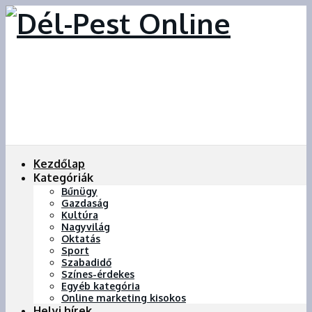
Kezdőlap
Kategóriák
Bűnügy
Gazdaság
Kultúra
Nagyvilág
Oktatás
Sport
Szabadidő
Színes-érdekes
Egyéb kategória
Online marketing kisokos
Helyi hírek