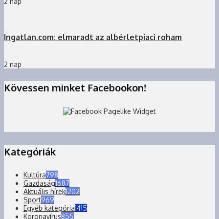
2 nap
Ingatlan.com: elmaradt az albérletpiaci roham
2 nap
Kövessen minket Facebookon!
Kategóriák
Kultúra
798
Gazdaság
1687
Aktuális hírek
1202
Sport
969
Egyéb kategória
1415
Koronavírus
855