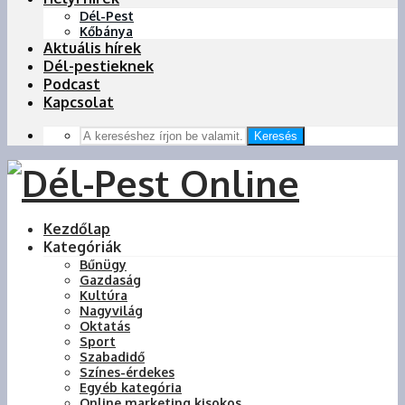
Dél-Pest
Kőbánya
Aktuális hírek
Dél-pestieknek
Podcast
Kapcsolat
Keresés
Kezdőlap
Kategóriák
Bűnügy
Gazdaság
Kultúra
Nagyvilág
Oktatás
Sport
Szabadidő
Színes-érdekes
Egyéb kategória
Online marketing kisokos