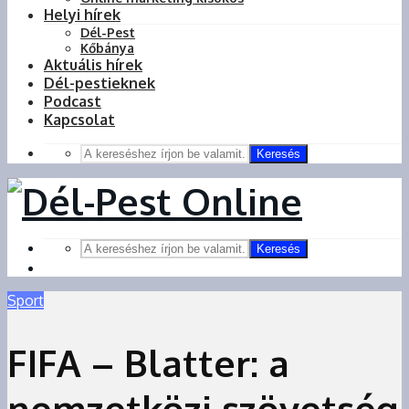
Helyi hírek
Dél-Pest
Kőbánya
Aktuális hírek
Dél-pestieknek
Podcast
Kapcsolat
Keresés
Keresés
Sport
FIFA – Blatter: a
nemzetközi szövetség