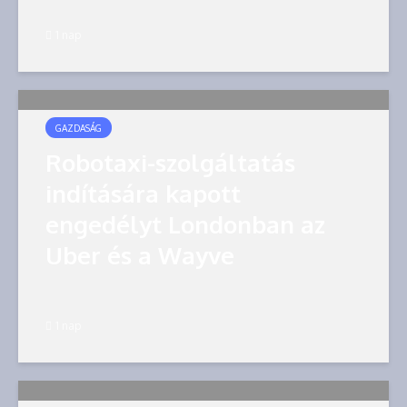
1 nap
GAZDASÁG
Robotaxi-szolgáltatás
indítására kapott
engedélyt Londonban az
Uber és a Wayve
1 nap