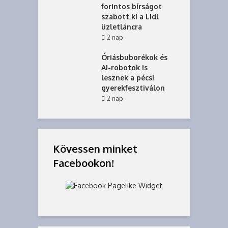
forintos bírságot
szabott ki a Lidl
üzletláncra
2 nap
Óriásbuborékok és
AI-robotok is
lesznek a pécsi
gyerekfesztiválon
2 nap
Kövessen minket
Facebookon!