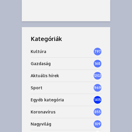
Kategóriák
Kultúra
797
Gazdaság
168
6
Aktuális hírek
1202
Sport
969
Egyéb kategória
1415
Koronavírus
855
Nagyvilág
109
8