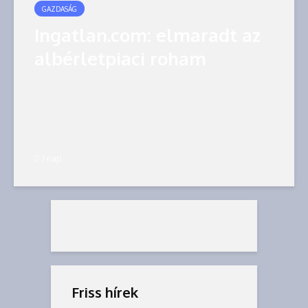
GAZDASÁG
Ingatlan.com: elmaradt az
albérletpiaci roham
1 nap
Friss hírek