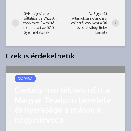
GVH: teljesítette
Az Egyesült
vállalásait a Wizz Air,
Államokban kilenchavi
több mint 134 millió
csúcsról csökkent a 30
forint jutott az SOS
éves jelzáloghitelek
Gyermekfalunak
kamata
Ezek is érdekelhetik
GAZDASÁG
Csekély mértékben nőtt a
Magyar Telekom bevétele
és nyeresége a második
negyedévben