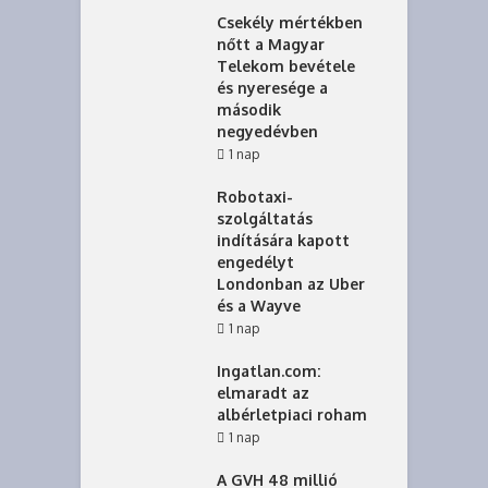
Csekély mértékben
nőtt a Magyar
Telekom bevétele
és nyeresége a
második
negyedévben
1 nap
Robotaxi-
szolgáltatás
indítására kapott
engedélyt
Londonban az Uber
és a Wayve
1 nap
Ingatlan.com:
elmaradt az
albérletpiaci roham
1 nap
A GVH 48 millió