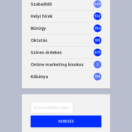
Szabadidő
249
Helyi hírek
552
Bűnügy
356
Oktatás
105
Színes-érdekes
675
Online marketing kisokos
2
Kőbánya
195
KERESÉS