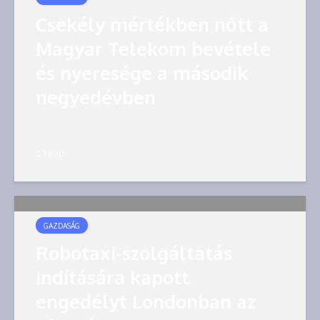
Csekély mértékben nőtt a
Magyar Telekom bevétele
és nyeresége a második
negyedévben
1 nap
GAZDASÁG
Robotaxi-szolgáltatás
indítására kapott
engedélyt Londonban az