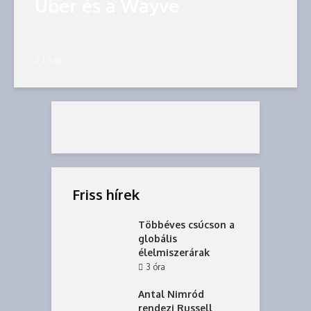
Uber és a Wayve
1 nap
Friss hírek
Többéves csúcson a
globális
élelmiszerárak
3 óra
Antal Nimród
rendezi Russell