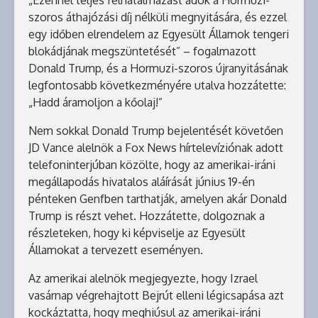
„Ezennel teljes felhatalmazást adok a Hormuzi-
szoros áthajózási díj nélküli megnyitására, és ezzel
egy időben elrendelem az Egyesült Államok tengeri
blokádjának megszüntetését” – fogalmazott
Donald Trump, és a Hormuzi-szoros újranyitásának
legfontosabb következményére utalva hozzátette:
„Hadd áramoljon a kőolaj!”
Nem sokkal Donald Trump bejelentését követően
JD Vance alelnök a Fox News hírtelevíziónak adott
telefoninterjúban közölte, hogy az amerikai-iráni
megállapodás hivatalos aláírását június 19-én
pénteken Genfben tarthatják, amelyen akár Donald
Trump is részt vehet. Hozzátette, dolgoznak a
részleteken, hogy ki képviselje az Egyesült
Államokat a tervezett eseményen.
Az amerikai alelnök megjegyezte, hogy Izrael
vasárnap végrehajtott Bejrút elleni légicsapása azt
kockáztatta, hogy meghiúsul az amerikai-iráni