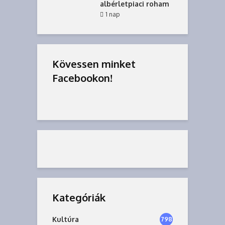
albérletpiaci roham
1 nap
Kövessen minket
Facebookon!
Kategóriák
Kultúra
798