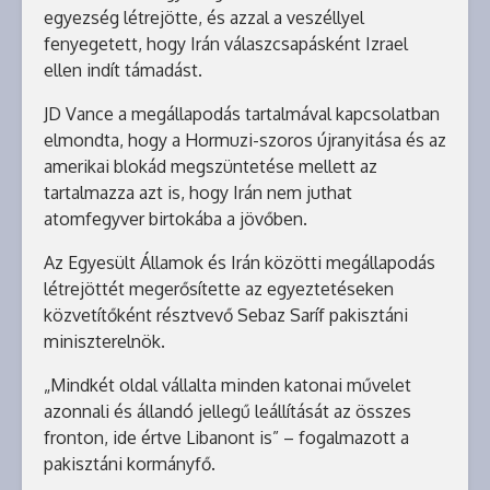
egyezség létrejötte, és azzal a veszéllyel
fenyegetett, hogy Irán válaszcsapásként Izrael
ellen indít támadást.
JD Vance a megállapodás tartalmával kapcsolatban
elmondta, hogy a Hormuzi-szoros újranyitása és az
amerikai blokád megszüntetése mellett az
tartalmazza azt is, hogy Irán nem juthat
atomfegyver birtokába a jövőben.
Az Egyesült Államok és Irán közötti megállapodás
létrejöttét megerősítette az egyeztetéseken
közvetítőként résztvevő Sebaz Saríf pakisztáni
miniszterelnök.
„Mindkét oldal vállalta minden katonai művelet
azonnali és állandó jellegű leállítását az összes
fronton, ide értve Libanont is” – fogalmazott a
pakisztáni kormányfő.