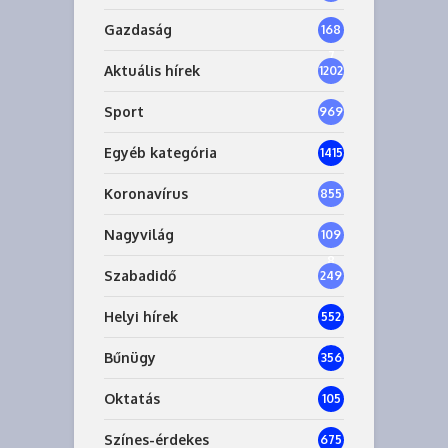
Gazdaság
168
7
Aktuális hírek
1202
Sport
969
Egyéb kategória
1415
Koronavírus
855
Nagyvilág
109
8
Szabadidő
249
Helyi hírek
552
Bűnügy
356
Oktatás
105
Színes-érdekes
675