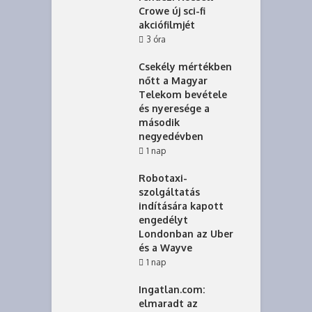
Crowe új sci-fi
akciófilmjét
3 óra
Csekély mértékben
nőtt a Magyar
Telekom bevétele
és nyeresége a
második
negyedévben
1 nap
Robotaxi-
szolgáltatás
indítására kapott
engedélyt
Londonban az Uber
és a Wayve
1 nap
Ingatlan.com:
elmaradt az