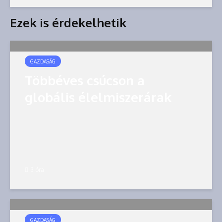
Ezek is érdekelhetik
GAZDASÁG
Többéves csúcson a
globális élelmiszerárak
3 óra
GAZDASÁG