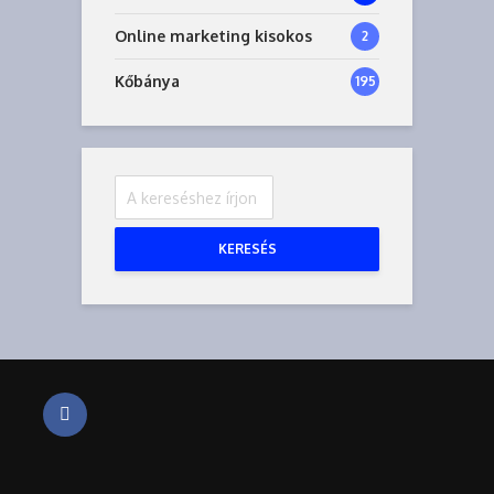
Online marketing kisokos
2
Kőbánya
195
KERESÉS