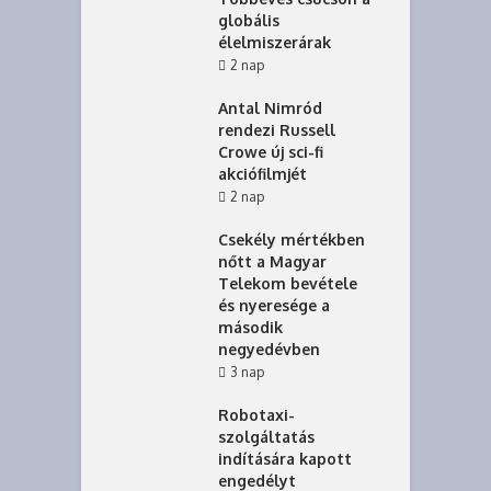
globális
élelmiszerárak
2 nap
Antal Nimród
rendezi Russell
Crowe új sci-fi
akciófilmjét
2 nap
Csekély mértékben
nőtt a Magyar
Telekom bevétele
és nyeresége a
második
negyedévben
3 nap
Robotaxi-
szolgáltatás
indítására kapott
engedélyt