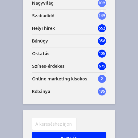
Nagyvilág
109
8
Szabadidő
249
Helyi hírek
552
Bűnügy
356
Oktatás
105
Színes-érdekes
675
Online marketing kisokos
2
Kőbánya
195