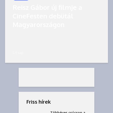
Reisz Gábor új filmje a
CineFesten debütál
Magyarországon
5 nap
Friss hírek
Többéves csúcson a