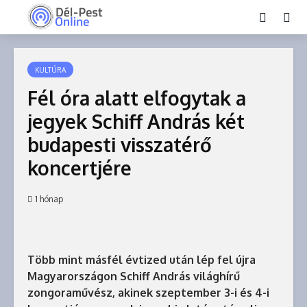
KULTÚRA
Fél óra alatt elfogytak a
jegyek Schiff András két
budapesti visszatérő
koncertjére
1 hónap
Több mint másfél évtized után lép fel újra
Magyarországon Schiff András világhírű
zongoraművész, akinek szeptember 3-i és 4-i