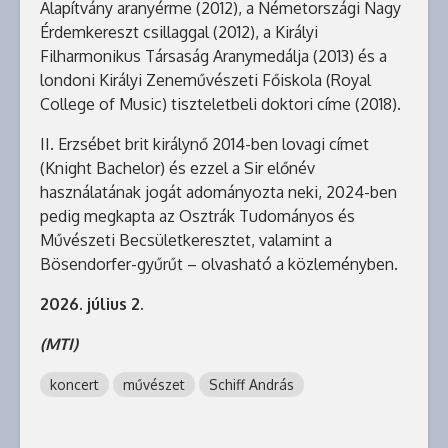
Alapítvány aranyérme (2012), a Németországi Nagy
Érdemkereszt csillaggal (2012), a Királyi
Filharmonikus Társaság Aranymedálja (2013) és a
londoni Királyi Zeneművészeti Főiskola (Royal
College of Music) tiszteletbeli doktori címe (2018).
II. Erzsébet brit királynő 2014-ben lovagi címet
(Knight Bachelor) és ezzel a Sir előnév
használatának jogát adományozta neki, 2024-ben
pedig megkapta az Osztrák Tudományos és
Művészeti Becsületkeresztet, valamint a
Bösendorfer-gyűrűt – olvasható a közleményben.
2026. július 2.
(MTI)
koncert
művészet
Schiff András