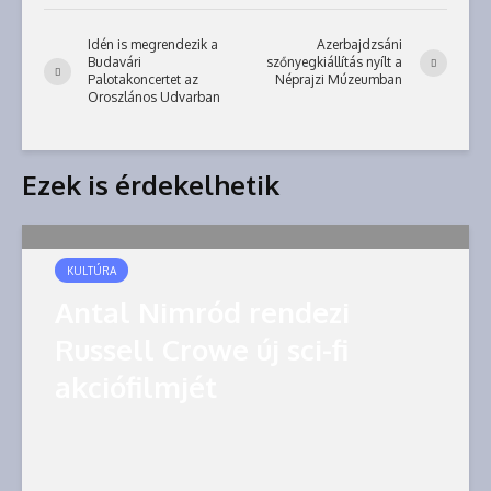
Idén is megrendezik a
Azerbajdzsáni
Budavári
szőnyegkiállítás nyílt a
Palotakoncertet az
Néprajzi Múzeumban
Oroszlános Udvarban
Ezek is érdekelhetik
KULTÚRA
Antal Nimród rendezi
Russell Crowe új sci-fi
akciófilmjét