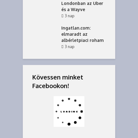
Londonban az Uber
és a Wayve
3 nap
Ingatlan.com:
elmaradt az
albérletpiaci roham
3 nap
Kövessen minket
Facebookon!