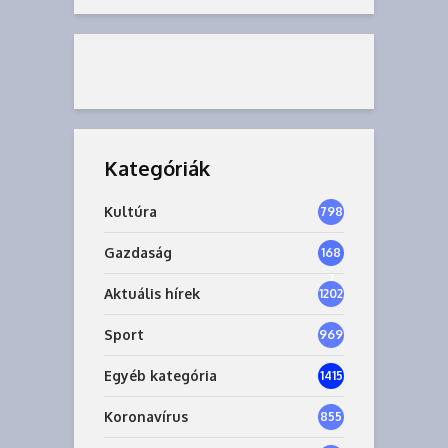
Kategóriák
Kultúra
798
Gazdaság
168
7
Aktuális hírek
1202
Sport
969
Egyéb kategória
1415
Koronavírus
855