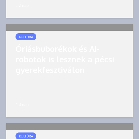
2 nap
KULTÚRA
Óriásbuborékok és AI-
robotok is lesznek a pécsi
gyerekfesztiválon
4 nap
KULTÚRA