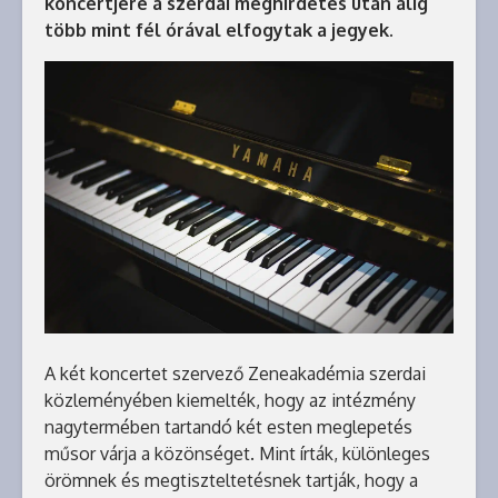
koncertjére a szerdai meghirdetés után alig
több mint fél órával elfogytak a jegyek.
A két koncertet szervező Zeneakadémia szerdai
közleményében kiemelték, hogy az intézmény
nagytermében tartandó két esten meglepetés
műsor várja a közönséget. Mint írták, különleges
örömnek és megtiszteltetésnek tartják, hogy a