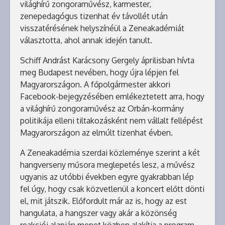
világhírű zongoraművész, karmester,
zenepedagógus tizenhat év távollét után
visszatérésének helyszínéül a Zeneakadémiát
választotta, ahol annak idején tanult.
Schiff Andrást Karácsony Gergely áprilisban hívta
meg Budapest nevében, hogy újra lépjen fel
Magyarországon. A főpolgármester akkori
Facebook-bejegyzésében emlékeztetett arra, hogy
a világhírű zongoraművész az Orbán-kormány
politikája elleni tiltakozásként nem vállalt fellépést
Magyarországon az elmúlt tizenhat évben.
A Zeneakadémia szerdai közleménye szerint a két
hangverseny műsora meglepetés lesz, a művész
ugyanis az utóbbi években egyre gyakrabban lép
fel úgy, hogy csak közvetlenül a koncert előtt dönti
el, mit játszik. Előfordult már az is, hogy az est
hangulata, a hangszer vagy akár a közönség