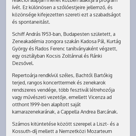
reakciói alapján menet közben alakítja a program
ívét. Ez különösen a szólóestjeire jellemző, és
közönsége kifejezetten szereti ezt a szabadságot
és spontaneitást.
Schiff András 1953-ban, Budapesten született, a
Zeneakadémia zongora szakán Kadosa Pál, Kurtág
György és Rados Ferenc tanítványaként végzett,
egy osztályban Kocsis Zoltánnal és Ránki
Dezsővel.
Repertoárja rendkívül széles, Bachtól Bartókig
terjed, rangos koncerttermek és zenekarok
rendszeres vendége, több fesztivál létrehozója
vagy művészeti vezetője, emellett Vicenza ad
otthont 1999-ben alapított saját
kamarazenekarának, a Cappella Andrea Barcának.
Számos kitüntetése között szerepel a Liszt- és a
Kossuth-díj mellett a Nemzetközi Mozarteum