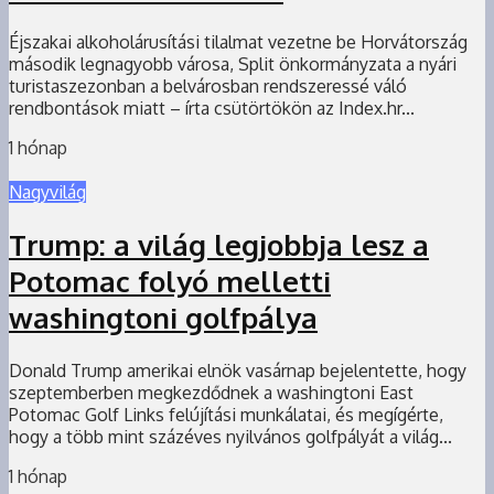
Éjszakai alkoholárusítási tilalmat vezetne be Horvátország
második legnagyobb városa, Split önkormányzata a nyári
turistaszezonban a belvárosban rendszeressé váló
rendbontások miatt – írta csütörtökön az Index.hr...
1 hónap
Nagyvilág
Trump: a világ legjobbja lesz a
Potomac folyó melletti
washingtoni golfpálya
Donald Trump amerikai elnök vasárnap bejelentette, hogy
szeptemberben megkezdődnek a washingtoni East
Potomac Golf Links felújítási munkálatai, és megígérte,
hogy a több mint százéves nyilvános golfpályát a világ...
1 hónap