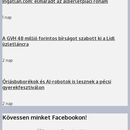
Ingatlan.com: elmaradt az albérletpiaci roham
1 nap
A GVH 48 millió forintos bírságot szabott ki a Lidl
üzletláncra
2 nap
Óriásbuborékok és AI-robotok is lesznek a pécsi
gyerekfesztiválon
2 nap
Kövessen minket Facebookon!