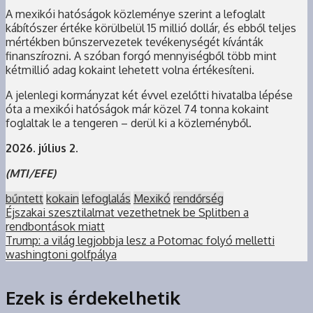
A mexikói hatóságok közleménye szerint a lefoglalt
kábítószer értéke körülbelül 15 millió dollár, és ebből teljes
mértékben bűnszervezetek tevékenységét kívánták
finanszírozni. A szóban forgó mennyiségből több mint
kétmillió adag kokaint lehetett volna értékesíteni.
A jelenlegi kormányzat két évvel ezelőtti hivatalba lépése
óta a mexikói hatóságok már közel 74 tonna kokaint
foglaltak le a tengeren – derül ki a közleményből.
2026. július 2.
(MTI/EFE)
bűntett
kokain
lefoglalás
Mexikó
rendőrség
Éjszakai szesztilalmat vezethetnek be Splitben a
rendbontások miatt
Trump: a világ legjobbja lesz a Potomac folyó melletti
washingtoni golfpálya
Ezek is érdekelhetik