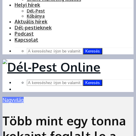
Helyi hírek
Dél-Pest
Kőbánya
Aktuális hírek
Dél-pestieknek
Podcast
Kapcsolat
Keresés
Keresés
Nagyvilág
Több mint egy tonna
kokaint foglalt le a