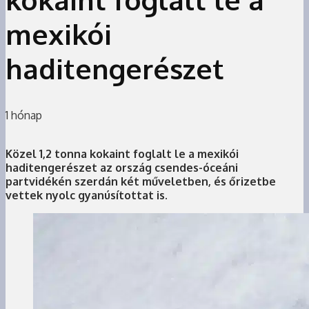
mexikói
haditengerészet
1 hónap
Közel 1,2 tonna kokaint foglalt le a mexikói
haditengerészet az ország csendes-óceáni
partvidékén szerdán két műveletben, és őrizetbe
vettek nyolc gyanúsítottat is.