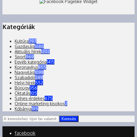
Kategóriák
Kultúra
797
Gazdaság
1686
Aktuális hírek
1202
Sport
969
Egyéb kategória
1415
Koronavírus
855
Nagyvilág
1098
Szabadidő
249
Helyi hírek
552
Bűnügy
356
Oktatás
105
Színes-érdekes
675
Online marketing kisokos
2
Kőbánya
195
Keresés
facebook