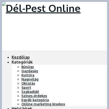
Kezdőlap
Kategóriák
Bűnügy
Gazdaság
Kultúra
Nagyvilág
Oktatás
Sport
Szabadidő
Színes-érdekes
Egyéb kategória
Online marketing kisokos
Helyi hírek