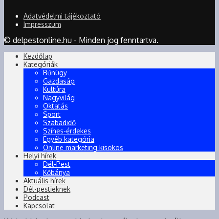
Adatvédelmi tájékoztató
Impresszum
© delpestonline.hu - Minden jog fenntartva.
Kezdőlap
Kategóriák
Bűnügy
Gazdaság
Kultúra
Nagyvilág
Oktatás
Sport
Szabadidő
Színes-érdekes
Egyéb kategória
Online marketing kisokos
Helyi hírek
Dél-Pest
Kőbánya
Aktuális hírek
Dél-pestieknek
Podcast
Kapcsolat