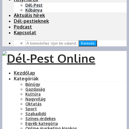
Dél-Pest
Kőbánya
Aktuális hírek
Dél-pestieknek
Podcast
Kapcsolat
Keresés
Kezdőlap
Kategóriák
Bűnügy
Gazdaság
Kultúra
Nagyvilág
Oktatás
Sport
Szabadidő
Színes-érdekes
Egyéb kategória
Online marketing kisokos