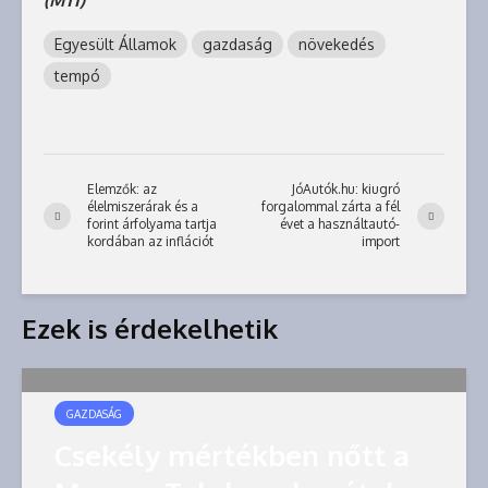
(MTI)
Egyesült Államok
gazdaság
növekedés
tempó
Elemzők: az
JóAutók.hu: kiugró
élelmiszerárak és a
forgalommal zárta a fél
forint árfolyama tartja
évet a használtautó-
kordában az inflációt
import
Ezek is érdekelhetik
GAZDASÁG
Csekély mértékben nőtt a