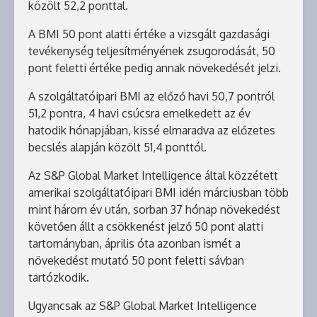
közölt 52,2 ponttal.
A BMI 50 pont alatti értéke a vizsgált gazdasági
tevékenység teljesítményének zsugorodását, 50
pont feletti értéke pedig annak növekedését jelzi.
A szolgáltatóipari BMI az előző havi 50,7 pontról
51,2 pontra, 4 havi csúcsra emelkedett az év
hatodik hónapjában, kissé elmaradva az előzetes
becslés alapján közölt 51,4 ponttól.
Az S&P Global Market Intelligence által közzétett
amerikai szolgáltatóipari BMI idén márciusban több
mint három év után, sorban 37 hónap növekedést
követően állt a csökkenést jelző 50 pont alatti
tartományban, április óta azonban ismét a
növekedést mutató 50 pont feletti sávban
tartózkodik.
Ugyancsak az S&P Global Market Intelligence