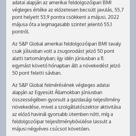
adatai alapján az amerikai feldolgozóipari BMI
végleges értéke az előzetesen becsült javulás, 55,7
pont helyett 53,9 pontra csökkent a májusi, 2022
májusa óta a legmagasabb szintet jelentő 55,1
pontról.
Az S&P Global amerikai feldolgozóipari BMI tavaly
csak júliusban volt a zsugorodást jelző 50 pont
alatti tartományban; így idén júniusban a 11.
egymást követő hónapban állt a növekedést jelző
50 pont feletti sávban.
Az S&P Global felmérésének végleges adatai
alapján az Egyesült Államokban júniusban
összességében gyorsult a gazdasági teljesítmény
növekedése, mivel a szolgáltatószektor aktivitása
az előző havinál gyorsabb ütemben nőtt, míg a
feldolgozóipar teljesítménybővülése lassult a
májusi négyéves csúcsot követően.