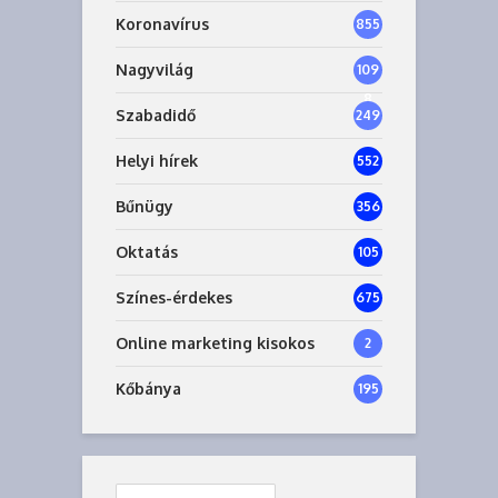
Koronavírus
855
Nagyvilág
109
8
Szabadidő
249
Helyi hírek
552
Bűnügy
356
Oktatás
105
Színes-érdekes
675
Online marketing kisokos
2
Kőbánya
195