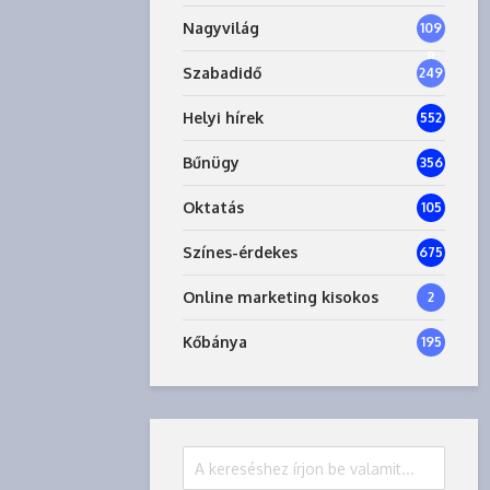
Nagyvilág
109
8
Szabadidő
249
Helyi hírek
552
Bűnügy
356
Oktatás
105
Színes-érdekes
675
Online marketing kisokos
2
Kőbánya
195