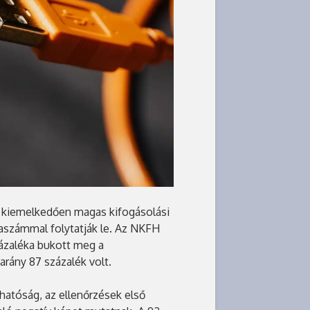
k kiemelkedően magas kifogásolási
taszámmal folytatják le. Az NKFH
ázaléka bukott meg a
arány 87 százalék volt.
 hatóság, az ellenőrzések első