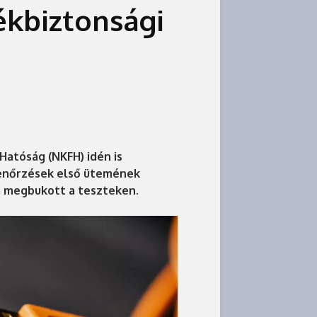
kbiztonsági
atóság (NKFH) idén is
llenőrzések első ütemének
a megbukott a teszteken.