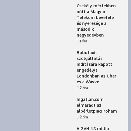
Csekély mértékben
nőtt a Magyar
Telekom bevétele
és nyeresége a
második
negyedévben
1 óra
Robotaxi-
szolgáltatás
indítására kapott
engedélyt
Londonban az Uber
és a Wayve
2 óra
Ingatlan.com:
elmaradt az
albérletpiaci roham
2 óra
A GVH 48 millió