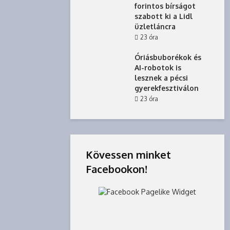
forintos bírságot
szabott ki a Lidl
üzletláncra
23 óra
Óriásbuborékok és
AI-robotok is
lesznek a pécsi
gyerekfesztiválon
23 óra
Kövessen minket
Facebookon!