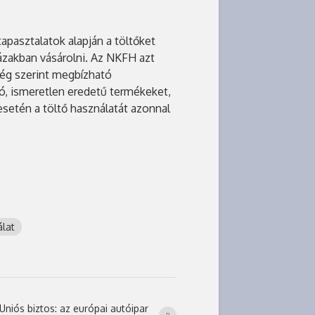
apasztalatok alapján a töltőket
zakban vásárolni. Az NKFH azt
ség szerint megbízható
só, ismeretlen eredetű termékeket,
setén a töltő használatát azonnal
álat
Uniós biztos: az európai autóipar