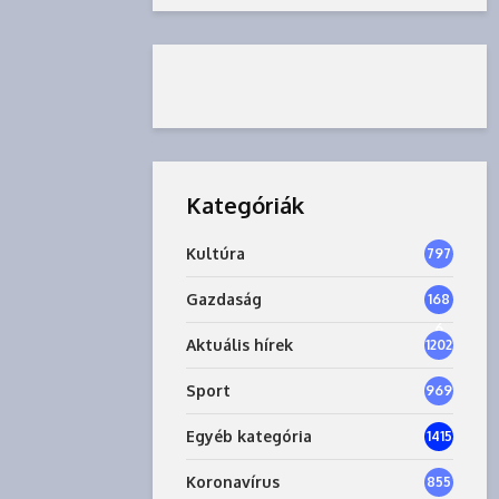
Kategóriák
Kultúra
797
Gazdaság
168
6
Aktuális hírek
1202
Sport
969
Egyéb kategória
1415
Koronavírus
855