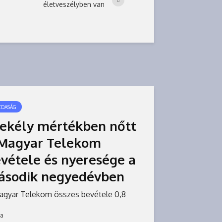
életveszélyben van
ZDASÁG
ekély mértékben nőtt
 Magyar Telekom
vétele és nyeresége a
ásodik negyedévben
agyar Telekom összes bevétele 0,8
zalékkal, adózott eredménye 0,5
zalékkal nőtt a második negyedévben
ra