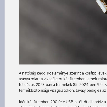
A hatóság keddi közleménye szerint a korábbi éve
aránya miatt a vizsgálatot két ütemben, emelt min
felidézte: 2023-ban a termékek 85, 2024-ben 92 sz
termékbiztonsági vizsgálatokon, tavaly pedig ez az 
Idén két ütemben 200 féle USB-s töltőt ellenőriz a