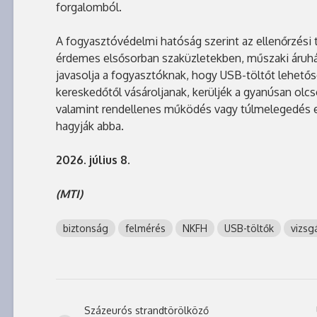
forgalomból.
A fogyasztóvédelmi hatóság szerint az ellenőrzési t
érdemes elsősorban szaküzletekben, műszaki áruhá
javasolja a fogyasztóknak, hogy USB-töltőt lehető
kereskedőtől vásároljanak, kerüljék a gyanúsan olc
valamint rendellenes működés vagy túlmelegedés e
hagyják abba.
2026. július 8.
(MTI)
biztonság
felmérés
NKFH
USB-töltők
vizsg
Százeurós strandtörölköző