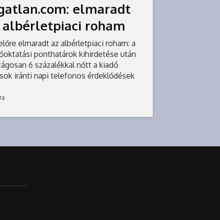
gatlan.com: elmaradt
 albérletpiaci roham
lőre elmaradt az albérletpiaci roham: a
sőoktatási ponthatárok kihirdetése után
zágosan 6 százalékkal nőtt a kiadó
sok iránti napi telefonos érdeklődések
a, ami alig haladja meg a tavalyi 5,4...
ra