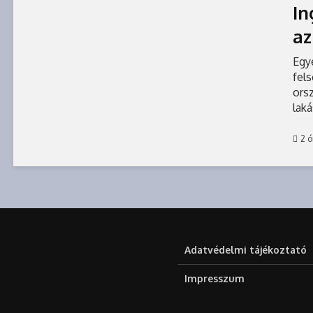
In
az
Egye
fel
ors
laká
szám
2 ó
Adatvédelmi tájékoztató
Impresszum