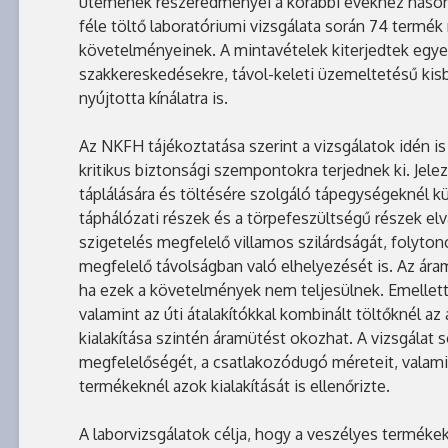
ütemének részeredményei a korábbi évekhez hason
féle töltő laboratóriumi vizsgálata során 74 termé
követelményeinek. A mintavételek kiterjedtek egye
szakkereskedésekre, távol-keleti üzemeltetésű kis
nyújtotta kínálatra is.
Az NKFH tájékoztatása szerint a vizsgálatok idén i
kritikus biztonsági szempontokra terjednek ki. Jele
táplálására és töltésére szolgáló tápegységeknél kü
táphálózati részek és a törpefeszültségű részek elv
szigetelés megfelelő villamos szilárdságát, folyto
megfelelő távolságban való elhelyezését is. Az ára
ha ezek a követelmények nem teljesülnek. Emellett
valamint az úti átalakítókkal kombinált töltőknél az
kialakítása szintén áramütést okozhat. A vizsgálat 
megfelelőségét, a csatlakozódugó méreteit, valamin
termékeknél azok kialakítását is ellenőrizte.
A laborvizsgálatok célja, hogy a veszélyes terméke