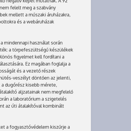
ló negatív képet mutatnak. A 92
k nem felelt meg a szabvány
bek mellett a műszaki áruházakra,
boltokra és a webáruházak
s a mindennapi használat során
zték: a törpefeszültségű készülékek
lönös figyelmet kell fordítani a
álasztására. Ez magában foglalja a
nosságát és a vezető részek
mütés-veszélyt döntően az jelenti,
 a dugórész kisebb mérete,
 átalakító aljzatainak nem megfelelő
során a laboratórium a szigetelés
t az úti átalakítóval kombinált
ket a fogyasztóvédelem kiszűrje a