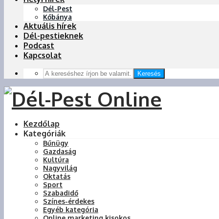
Dél-Pest
Kőbánya
Aktuális hírek
Dél-pestieknek
Podcast
Kapcsolat
Keresés
Kezdőlap
Kategóriák
Bűnügy
Gazdaság
Kultúra
Nagyvilág
Oktatás
Sport
Szabadidő
Színes-érdekes
Egyéb kategória
Online marketing kisokos