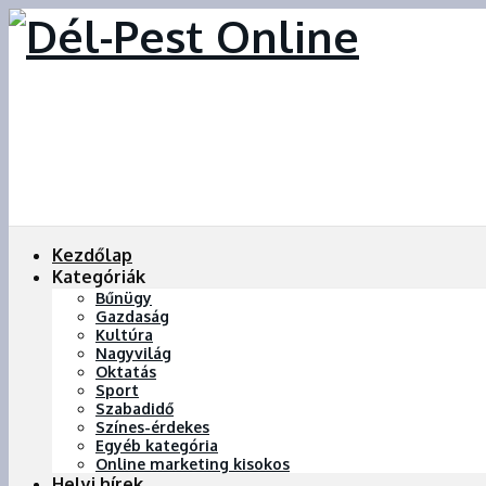
Kezdőlap
Kategóriák
Bűnügy
Gazdaság
Kultúra
Nagyvilág
Oktatás
Sport
Szabadidő
Színes-érdekes
Egyéb kategória
Online marketing kisokos
Helyi hírek