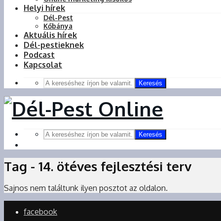
Helyi hírek
Dél-Pest
Kőbánya
Aktuális hírek
Dél-pestieknek
Podcast
Kapcsolat
Keresés
Keresés
Tag - 14. ötéves fejlesztési terv
Sajnos nem találtunk ilyen posztot az oldalon.
facebook