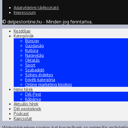
Adatvédelmi tájékoztató
Impresszum
© delpestonline.hu - Minden jog fenntartva.
Kezdőlap
Kategóriák
Bűnügy
Gazdaság
Kultúra
Nagyvilág
Oktatás
Sport
Szabadidő
Színes-érdekes
Egyéb kategória
Online marketing kisokos
Helyi hírek
Dél-Pest
Kőbánya
Aktuális hírek
Dél-pestieknek
Podcast
Kapcsolat
Weboldalunkon cookie-kat használunk az optimális működé