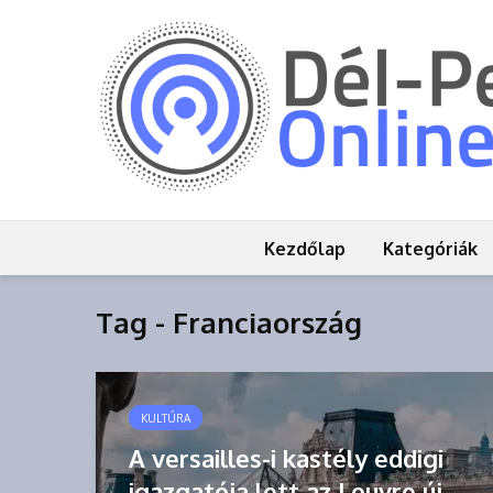
Kezdőlap
Kategóriák
Tag - Franciaország
KULTÚRA
A versailles-i kastély eddigi
igazgatója lett az Louvre új