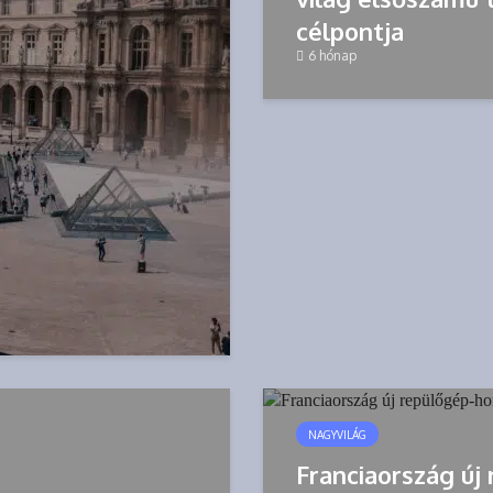
célpontja
6 hónap
NAGYVILÁG
Franciaország új