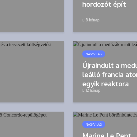
hordozót épít
8 hónap
NAGYVILÁG
Újraindult a med
leálló francia a
egyik reaktora
12 hónap
NAGYVILÁG
Marine Le Pent