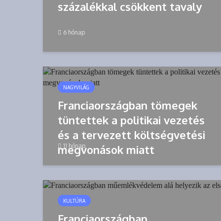
százalékkal csökkent tavaly
6 hónap
NAGYVILÁG
Franciaországban tömegek
tüntettek a politikai vezetés
és a tervezett költségvetési
11 hónap
megvonások miatt
KULTÚRA
Franciaországban