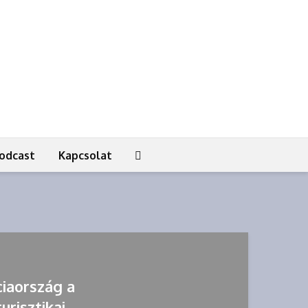
odcast
Kapcsolat
ciaország a
urisztikai