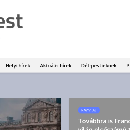
Helyi hírek
Aktuális hírek
Dél-pestieknek
P
NAGYVILÁG
Továbbra is Fran
világ elsőszámú t