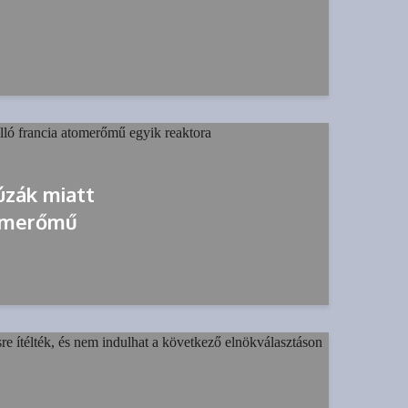
úzák miatt
tomerőmű