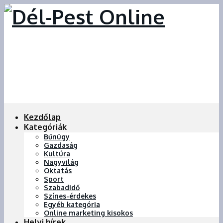
Kezdőlap
Kategóriák
Bűnügy
Gazdaság
Kultúra
Nagyvilág
Oktatás
Sport
Szabadidő
Színes-érdekes
Egyéb kategória
Online marketing kisokos
Helyi hírek