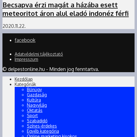
Becsapva érzi magát a házába esett
meteoritot áron alul eladó indonéz férfi
2020.11.22.
facebook
Adatvédelmi tájékoztató
Impresszum
© delpestonline.hu - Minden jog fenntartva.
Kezdőlap
Kategóriák
Bűnügy
Gazdaság
Kultúra
Nagyvilág
Oktatás
Sport
Szabadidő
Színes-érdekes
Egyéb kategória
Online marketing kisokos