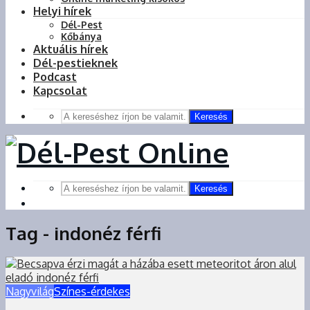
Helyi hírek
Dél-Pest
Kőbánya
Aktuális hírek
Dél-pestieknek
Podcast
Kapcsolat
Keresés
Keresés
Tag - indonéz férfi
Nagyvilág
Színes-érdekes