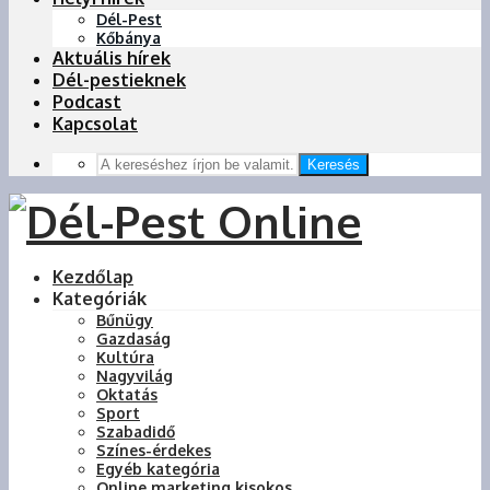
Dél-Pest
Kőbánya
Aktuális hírek
Dél-pestieknek
Podcast
Kapcsolat
Keresés
Kezdőlap
Kategóriák
Bűnügy
Gazdaság
Kultúra
Nagyvilág
Oktatás
Sport
Szabadidő
Színes-érdekes
Egyéb kategória
Online marketing kisokos