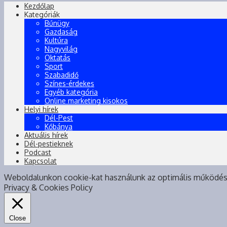
Kezdőlap
Kategóriák
Bűnügy
Gazdaság
Kultúra
Nagyvilág
Oktatás
Sport
Szabadidő
Színes-érdekes
Egyéb kategória
Online marketing kisokos
Helyi hírek
Dél-Pest
Kőbánya
Aktuális hírek
Dél-pestieknek
Podcast
Kapcsolat
Weboldalunkon cookie-kat használunk az optimális működé
Privacy & Cookies Policy
Close