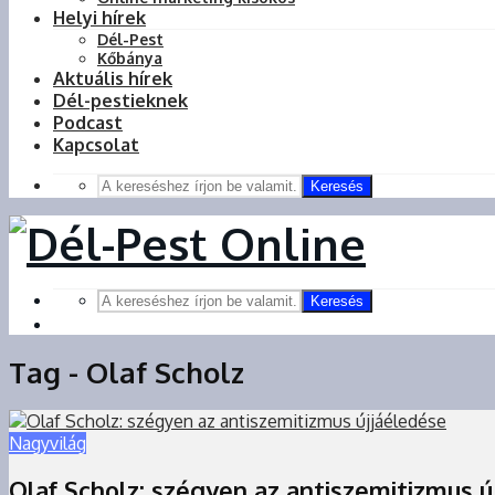
Helyi hírek
Dél-Pest
Kőbánya
Aktuális hírek
Dél-pestieknek
Podcast
Kapcsolat
Keresés
Keresés
Tag - Olaf Scholz
Nagyvilág
Olaf Scholz: szégyen az antiszemitizmus ú