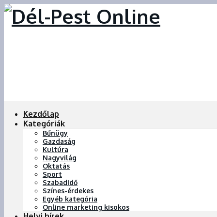
Kezdőlap
Kategóriák
Bűnügy
Gazdaság
Kultúra
Nagyvilág
Oktatás
Sport
Szabadidő
Színes-érdekes
Egyéb kategória
Online marketing kisokos
Helyi hírek