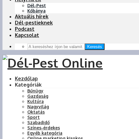
Dél-Pest
Kőbánya
Aktuális hírek
Dél-pestieknek
Podcast
Kapcsolat
Keresés
Kezdőlap
Kategóriák
Bűnügy
Gazdaság
Kultúra
Nagyvilág
Oktatás
Sport
Szabadidő
Színes-érdekes
Egyéb kategória
Online marketing kisokos