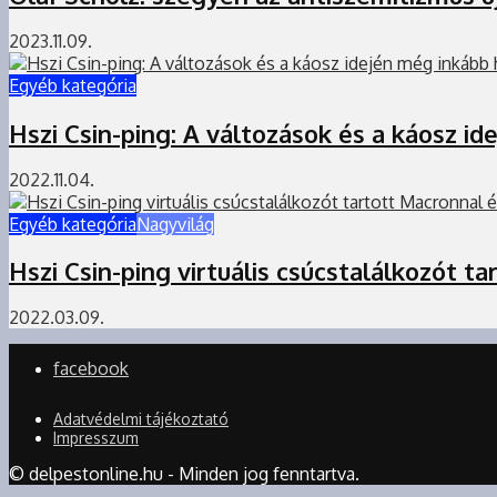
2023.11.09.
Egyéb kategória
Hszi Csin-ping: A változások és a káosz id
2022.11.04.
Egyéb kategória
Nagyvilág
Hszi Csin-ping virtuális csúcstalálkozót t
2022.03.09.
facebook
Adatvédelmi tájékoztató
Impresszum
© delpestonline.hu - Minden jog fenntartva.