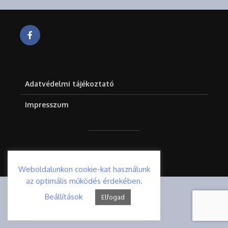
Adatvédelmi tájékoztató
Impresszum
© delpestonline.hu - Minden jog fenntartva.
Weboldalunkon cookie-kat használunk
az optimális működés érdekében.
Beállítások
Elfogad