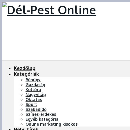
Kezdőlap
Kategóriák
Bűnügy
Gazdaság
Kultúra
Nagyvilág
Oktatás
Sport
Szabadidő
Színes-érdekes
Egyéb kategória
Online marketing kisokos
Helyi hírek