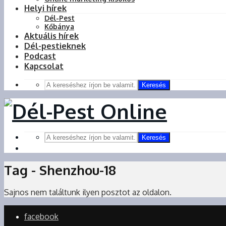
Helyi hírek
Dél-Pest
Kőbánya
Aktuális hírek
Dél-pestieknek
Podcast
Kapcsolat
Keresés
Keresés
Tag - Shenzhou-18
Sajnos nem találtunk ilyen posztot az oldalon.
facebook