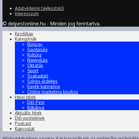
Adatvédelmi tájékoztató
Impresszum
© delpestonline.hu - Minden jog fenntartva.
Kezdőlap
Kategóriák
Bűnügy
Gazdaság
Kultúra
Nagyvilág
Oktatás
Sport
Szabadidő
Színes-érdekes
Egyéb kategória
Online marketing kisokos
Helyi hírek
Dél-Pest
Kőbánya
Aktuális hírek
Dél-pestieknek
Podcast
Kapcsolat
Weboldalunkon cookie-kat használunk az optimális működé