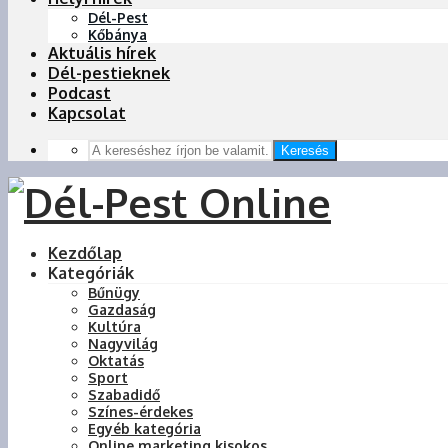
Dél-Pest
Kőbánya
Aktuális hírek
Dél-pestieknek
Podcast
Kapcsolat
Keresés
Kezdőlap
Kategóriák
Bűnügy
Gazdaság
Kultúra
Nagyvilág
Oktatás
Sport
Szabadidő
Színes-érdekes
Egyéb kategória
Online marketing kisokos