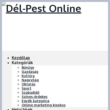
Kezdőlap
Kategóriák
Bűnügy
Gazdaság
Kultúra
Nagyvilág
Oktatás
Sport
Szabadidő
Színes-érdekes
Egyéb kategória
Online marketing kisokos
Helyi hírek