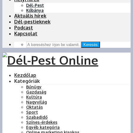
Dél-Pest
Kőbánya
Aktuális hírek
Dél-pestieknek
Podcast
Kapcsolat
Keresés
Kezdőlap
Kategóriák
Bűnügy
Gazdaság
Kultúra
Nagyvilág
Oktatás
Sport
Szabadidő
Színes-érdekes
Egyéb kategória
Online marketing kisokos