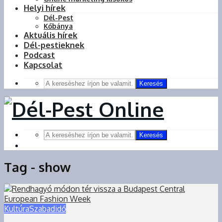
Helyi hírek
Dél-Pest
Kőbánya
Aktuális hírek
Dél-pestieknek
Podcast
Kapcsolat
Keresés
Keresés
Tag - show
Kultúra
Szabadidő