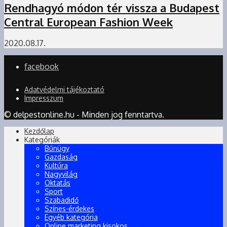
Rendhagyó módon tér vissza a Budapest
Central European Fashion Week
2020.08.17.
facebook
Adatvédelmi tájékoztató
Impresszum
© delpestonline.hu - Minden jog fenntartva.
Kezdőlap
Kategóriák
Bűnügy
Gazdaság
Kultúra
Nagyvilág
Oktatás
Sport
Szabadidő
Színes-érdekes
Egyéb kategória
Online marketing kisokos