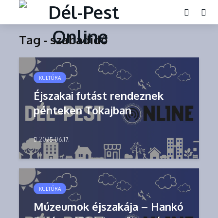
Tag - szabadidő
KULTÚRA
Éjszakai futást rendeznek
pénteken Tokajban
2025.06.17.
KULTÚRA
Múzeumok éjszakája – Hankó