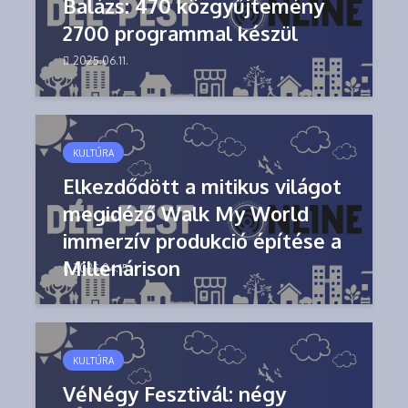
Balázs: 470 közgyűjtemény
2700 programmal készül
2025.06.11.
KULTÚRA
Elkezdődött a mitikus világot
megidéző Walk My World
immerzív produkció építése a
Millenárison
2025.04.15.
KULTÚRA
VéNégy Fesztivál: négy