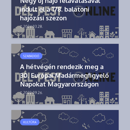
Négy új hajó felavatásával
indult el a 178. balatoni
hajózási szezon
2024.03.28.
SZABADIDŐ
A hétvégén rendezik meg a
30. Európai Madármegfigyelő
Napokat Magyarországon
2022.09.26.
KULTÚRA