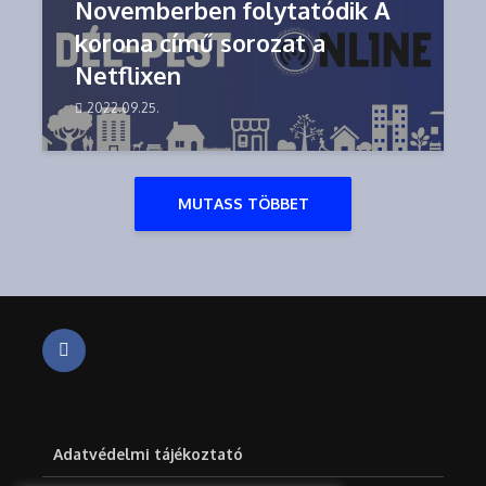
Novemberben folytatódik A
korona című sorozat a
Netflixen
2022.09.25.
MUTASS TÖBBET
Adatvédelmi tájékoztató