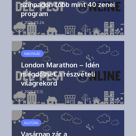
színpadon több mint 40 zenei
program
2025.03.24.
NAGYVILÁG
London Marathon – Idén
megdőlhet a részvételi
világrekord
2025.03.13.
KULTÚRA
Vasárnap zár a