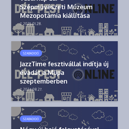
Szépművészeti Múzeum
Mezopotámia kiállítása
2025.01.28.
SZABADIDŐ
JazzTime fesztivállal indítja új
évadát a Müpa
szeptemberben
2024.08.27.
SZABADIDŐ