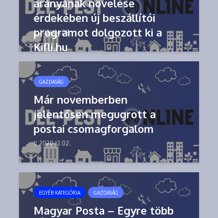
arányának növelése
érdekében új beszállítói
programot dolgozott ki a
2021.06.08.
Kifli.hu
GAZDASÁG
Már novemberben
jelentősen megugrott a
postai csomagforgalom
2020.12.02.
EGYÉB KATEGÓRIA
GAZDASÁG
Magyar Posta – Egyre több