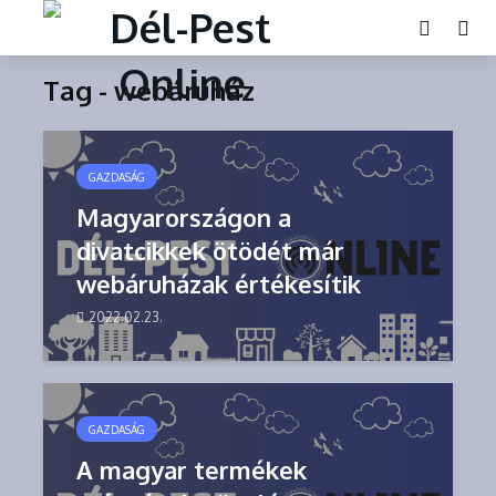
Tag - webáruház
GAZDASÁG
Magyarországon a
divatcikkek ötödét már
webáruházak értékesítik
2022.02.23.
GAZDASÁG
A magyar termékek