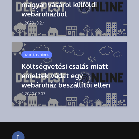
magyar vásárol külföldi
webáruházból
2020.10.27.
AKTUÁLIS HÍREK
Költségvetési csalás miatt
emeltek vádat egy
webáruház beszállítói ellen
2020.09.03.