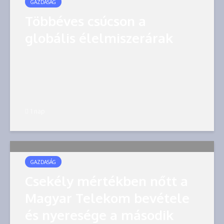
GAZDASÁG
Többéves csúcson a
globális élelmiszerárak
1 nap
GAZDASÁG
Csekély mértékben nőtt a
Magyar Telekom bevétele
és nyeresége a második