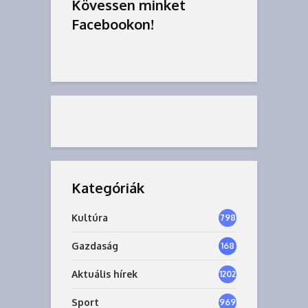
Kövessen minket
Facebookon!
Kategóriák
Kultúra
798
Gazdaság
168
7
Aktuális hírek
1202
Sport
969