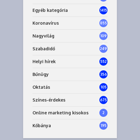
Egyéb kategória
1415
Koronavírus
855
Nagyvilág
109
8
Szabadidő
249
Helyi hírek
552
Bűnügy
356
Oktatás
105
Színes-érdekes
675
Online marketing kisokos
2
Kőbánya
195