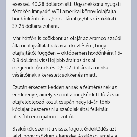
eséssel, 40,28 dolláron állt. Ugyanekkor a nyugati
féltekén irányadó WTI amerikai könnyűolajfajta
hordónkénti ára 2,52 dollárral (6,34 százalékkal)
37,25 dollárra zuhant.
Már hétfőn is csökkent az olajár az Aramco szaúdi
állami olajvállalatnak arra a közlésére, hogy –
olajfajtától függően – októberben hordónként 1,5-
0,8 dollárral viszi lejjebb árait az ázsiai
megrendelőknek és 0,5-07 dollárral amerikai
vásárlóinak a keresletcsökkenés miatt.
Ezután érkezett kedden annak a felmérésnek az
eredménye, amely szerint a megkérdett tíz ázsiai
olajfeldolgozó közül csupán négy kíván több
kőolajat beszerezni a szaúdiak által felkínált
olcsóbb energiahordozóból.
Szakértők szerint a visszafogott érdeklődés azt
jelzi, hogy csökken a kereslet Ázsiában, amely a