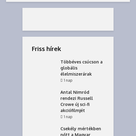
Friss hírek
Többéves csúcson a
globális
élelmiszerárak
1 nap
Antal Nimród
rendezi Russell
Crowe új sci-fi
akciófilmjét
1 nap
Csekély mértékben
nőtt a Magyar