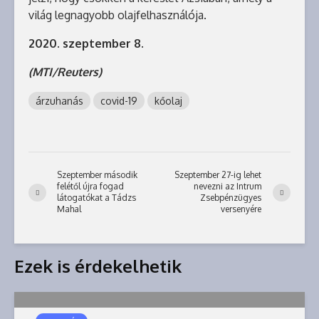
világ legnagyobb olajfelhasználója.
2020. szeptember 8.
(MTI/Reuters)
árzuhanás
covid-19
kőolaj
Szeptember második
Szeptember 27-ig lehet
felétől újra fogad
nevezni az Intrum
látogatókat a Tádzs
Zsebpénzügyes
Mahal
versenyére
Ezek is érdekelhetik