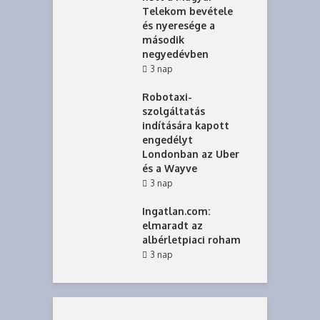
Telekom bevétele
és nyeresége a
második
negyedévben
3 nap
Robotaxi-
szolgáltatás
indítására kapott
engedélyt
Londonban az Uber
és a Wayve
3 nap
Ingatlan.com:
elmaradt az
albérletpiaci roham
3 nap