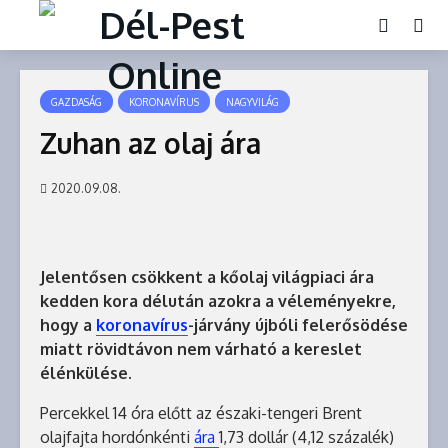
GAZDASÁG
KORONAVÍRUS
NAGYVILÁG
Zuhan az olaj ára
2020.09.08.
Jelentősen csökkent a kőolaj világpiaci ára
kedden kora délután azokra a véleményekre,
hogy a
koronavírus
-járvány újbóli felerősödése
miatt rövidtávon nem várható a kereslet
élénkülése.
Percekkel 14 óra előtt az északi-tengeri Brent
olajfajta hordónkénti
ára
1,73 dollár (4,12 százalék)