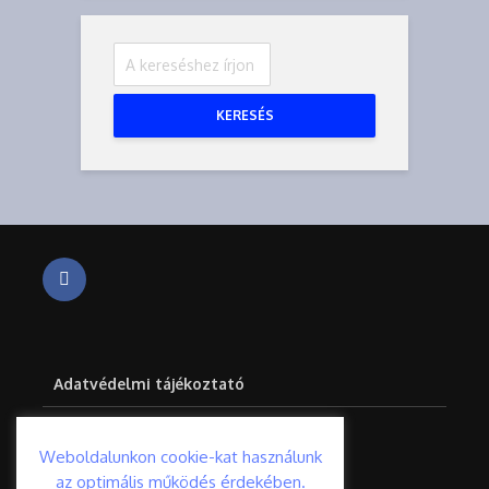
KERESÉS
Adatvédelmi tájékoztató
Impresszum
Weboldalunkon cookie-kat használunk
az optimális működés érdekében.