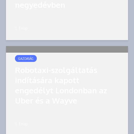
negyedévben
3 nap
GAZDASÁG
Robotaxi-szolgáltatás
indítására kapott
engedélyt Londonban az
Uber és a Wayve
3 nap