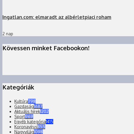
Ingatlan.com: elmaradt az albérletpiaci roham
2 nap
Kövessen minket Facebookon!
Kategóriák
Kultúra
798
Gazdaság
1687
Aktuális hírek
1202
Sport
969
Egyéb kategória
1415
Koronavírus
855
Nagyvilág
1098