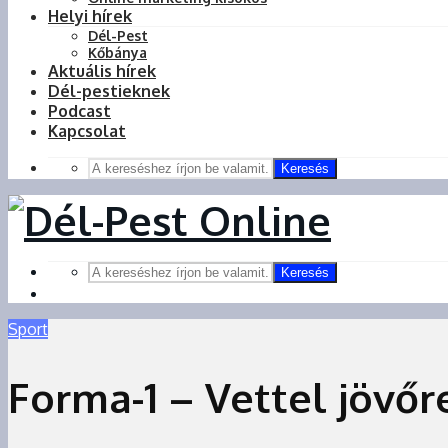
Helyi hírek
Dél-Pest
Kőbánya
Aktuális hírek
Dél-pestieknek
Podcast
Kapcsolat
Keresés
Keresés
Sport
Forma-1 – Vettel jövőr