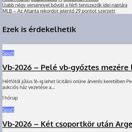
Újabb négy versennyel bővült a férfi teniszezők idei naptára
MLB – Az Atlanta rekordot jelentő 29 pontot szerzett
Ezek is érdekelhetik
Sport
Vb-2026 – Pelé vb-győztes mezére l
Hétfőtől július 16-ig lehet licitálni online árverés keretében
aukciós ház vezetése a...
1 hónap
Sport
Vb-2026 – Két csoportkör után Arge