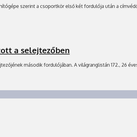
ítógépe szerint a csoportkör első két fordulója után a címvédő
ott a selejtezőben
zőjének második fordulójában. A világranglistán 172., 26 éves