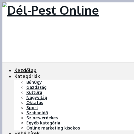
Kezdőlap
Kategóriák
Bűnügy
Gazdaság
Kultúra
Nagyvilág
Oktatás
Sport
Szabadidő
Színes-érdekes
Egyéb kategória
Online marketing kisokos
Helyi hírek