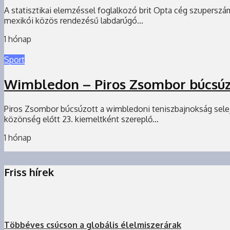
A statisztikai elemzéssel foglalkozó brit Opta cég szuperszám
mexikói közös rendezésű labdarúgó...
1 hónap
Sport
Wimbledon – Piros Zsombor búcsúz
Piros Zsombor búcsúzott a wimbledoni teniszbajnokság selejte
közönség előtt 23. kiemeltként szereplő...
1 hónap
Friss hírek
Többéves csúcson a globális élelmiszerárak