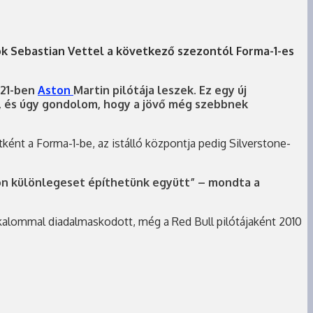
ok Sebastian Vettel a következő szezontól Forma-1-es
021-ben
Aston
Martin pilótája leszek. Ez egy új
k, és úgy gondolom, hogy a jövő még szebbnek
tként a Forma-1-be, az istálló központja pedig Silverstone-
yon különlegeset építhetünk együtt” – mondta a
 alkalommal diadalmaskodott, még a Red Bull pilótájaként 2010