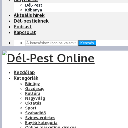
Dél-Pest
Kőbánya
Aktuális hírek
Dél-pestieknek
Podcast
Kapcsolat
Keresés
Kezdőlap
Kategóriák
Bűnügy
Gazdaság
Kultúra
Nagyvilág
Oktatás
Sport
Szabadidő
Színes-érdekes
Egyéb kategória
Online marketing kisokos