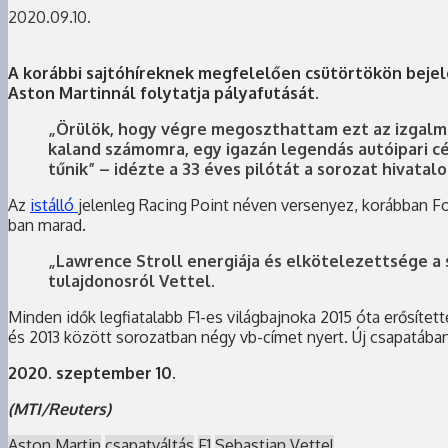
2020.09.10.
A korábbi sajtóhíreknek megfelelően csütörtökön bejel
Aston Martinnál folytatja pályafutását.
„Örülök, hogy végre megoszthattam ezt az izgalma
kaland számomra, egy igazán legendás autóipari c
tűnik” – idézte a 33 éves pilótát a sorozat hivatalo
Az
istálló
jelenleg Racing Point néven versenyez, korábban For
ban marad.
„Lawrence Stroll energiája és elkötelezettsége a 
tulajdonosról Vettel.
Minden idők legfiatalabb F1-es világbajnoka 2015 óta erősítet
és 2013 között sorozatban négy vb-címet nyert. Új csapatában
2020. szeptember 10.
(MTI/Reuters)
Aston Martin
csapatváltás
F1
Sebastian Vettel