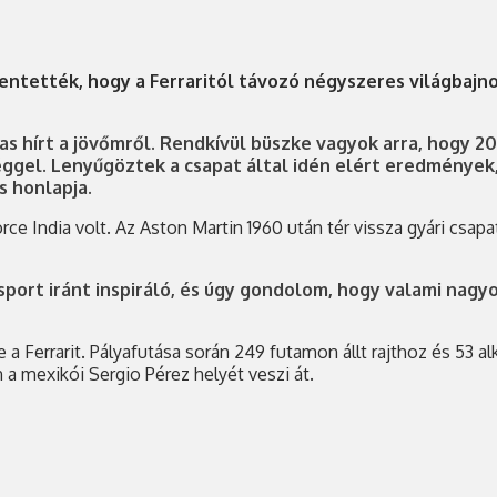
entették, hogy a Ferraritól távozó négyszeres világbajn
s hírt a jövőmről. Rendkívül büszke vagyok arra, hogy 2
éggel. Lenyűgöztek a csapat által idén elért eredménye
s honlapja.
ce India volt. Az Aston Martin 1960 után tér vissza gyári csapa
sport iránt inspiráló, és úgy gondolom, hogy valami nag
te a Ferrarit. Pályafutása során 249 futamon állt rajthoz és 53
 a mexikói Sergio Pérez helyét veszi át.