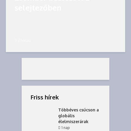
selejtezőben
2 hónap
Friss hírek
Többéves csúcson a
globális
élelmiszerárak
1 nap