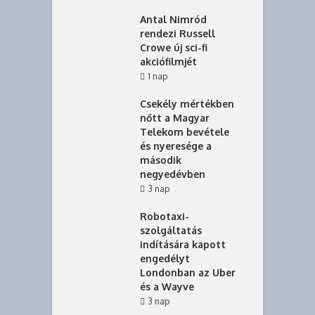
Antal Nimród
rendezi Russell
Crowe új sci-fi
akciófilmjét
1 nap
Csekély mértékben
nőtt a Magyar
Telekom bevétele
és nyeresége a
második
negyedévben
3 nap
Robotaxi-
szolgáltatás
indítására kapott
engedélyt
Londonban az Uber
és a Wayve
3 nap