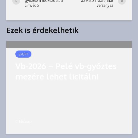
győzelemmel kezdett a
az Aston Martinnál
címvédő
versenyez
Ezek is érdekelhetik
SPORT
Vb-2026 – Pelé vb-győztes
mezére lehet licitálni
1 hónap