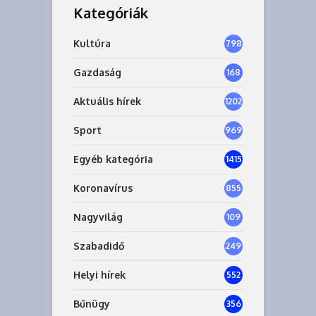
Kategóriák
Kultúra
798
Gazdaság
168
7
Aktuális hírek
1202
Sport
969
Egyéb kategória
1415
Koronavírus
855
Nagyvilág
109
8
Szabadidő
249
Helyi hírek
552
Bűnügy
356