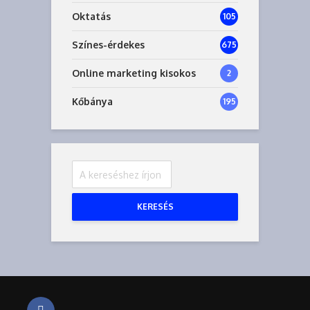
Oktatás
105
Színes-érdekes
675
Online marketing kisokos
2
Kőbánya
195
KERESÉS