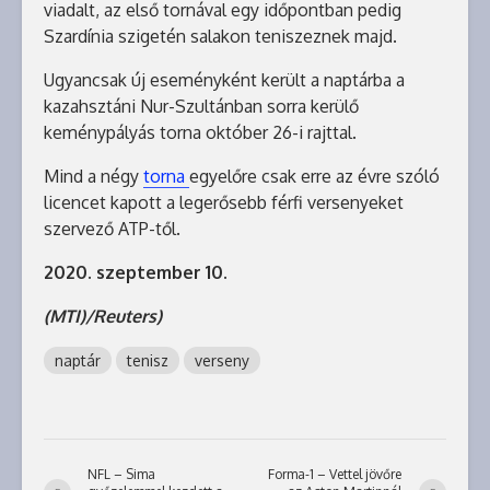
viadalt, az első tornával egy időpontban pedig
Szardínia szigetén salakon teniszeznek majd.
Ugyancsak új eseményként került a naptárba a
kazahsztáni Nur-Szultánban sorra kerülő
keménypályás torna október 26-i rajttal.
Mind a négy
torna
egyelőre csak erre az évre szóló
licencet kapott a legerősebb férfi versenyeket
szervező ATP-től.
2020. szeptember 10.
(MTI)/Reuters)
naptár
tenisz
verseny
NFL – Sima
Forma-1 – Vettel jövőre