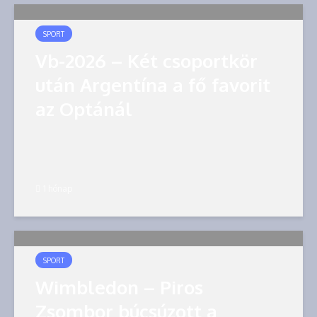
SPORT
Vb-2026 – Két csoportkör
után Argentína a fő favorit
az Optánál
1 hónap
SPORT
Wimbledon – Piros
Zsombor búcsúzott a