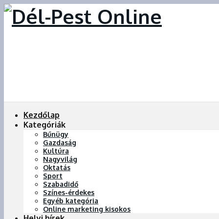
Kezdőlap
Kategóriák
Bűnügy
Gazdaság
Kultúra
Nagyvilág
Oktatás
Sport
Szabadidő
Színes-érdekes
Egyéb kategória
Online marketing kisokos
Helyi hírek