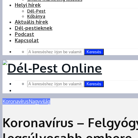
Helyi hírek
Dél-Pest
Kőbánya
Aktuális hírek
Dél-pestieknek
Podcast
Kapcsolat
Keresés
Keresés
Koronavírus
Nagyvilág
Koronavírus – Felgyóg
legsúlyosabb embere