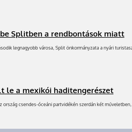
 be Splitben a rendbontások miatt
második legnagyobb városa, Split önkormányzata a nyári turist
t le a mexikói haditengerészet
az ország csendes-óceáni partvidékén szerdán két műveletben, é