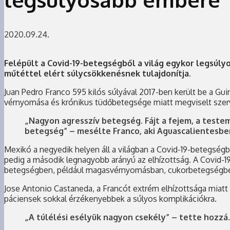
2020.09.24.
Felépült a Covid-19-betegségből a világ egykor legsúly
műtéttel elért súlycsökkenésnek tulajdonítja.
Juan Pedro Franco 595 kilós súlyával 2017-ben került be a G
vérnyomása és krónikus tüdőbetegsége miatt megviselt szer
„Nagyon agresszív betegség. Fájt a fejem, a test
betegség” – mesélte Franco, aki Aguascalientesben
Mexikó a negyedik helyen áll a világban a Covid-19-betegség
pedig a második legnagyobb arányú az elhízottság. A Covid-1
betegségben, például magasvérnyomásban, cukorbetegségben, 
Jose Antonio Castaneda, a Francót extrém elhízottsága miat
páciensek sokkal érzékenyebbek a súlyos komplikációkra.
„A túlélési esélyük nagyon csekély” – tette hozzá.