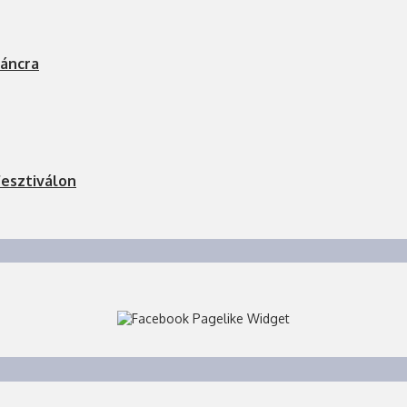
láncra
fesztiválon