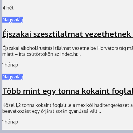
4 hét
Nagyvilág
Éjszakai szesztilalmat vezethetnek
Éjszakai alkoholárusítási tilalmat vezetne be Horvátország 
miatt – írta csütörtökön az Index.hr...
1 hónap
Nagyvilág
Több mint egy tonna kokaint foglal
Közel 1,2 tonna kokaint foglalt le a mexikói haditengerészet 
beavatkozást egy őrjárat során gyanússá vált...
1 hónap