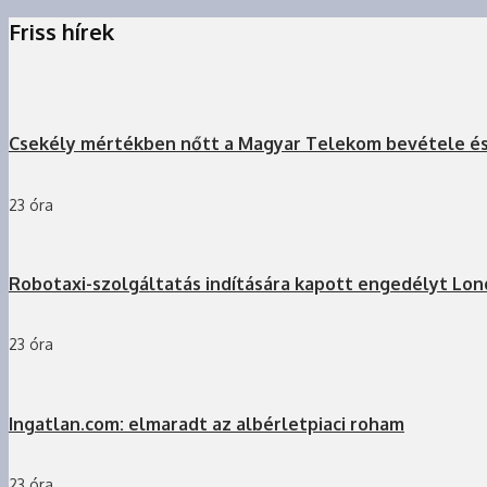
Friss hírek
Csekély mértékben nőtt a Magyar Telekom bevétele é
23 óra
Robotaxi-szolgáltatás indítására kapott engedélyt Lo
23 óra
Ingatlan.com: elmaradt az albérletpiaci roham
23 óra