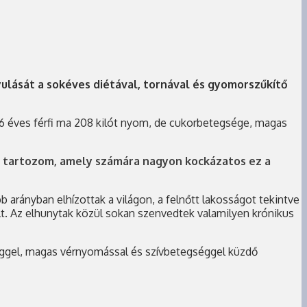
yulását a sokéves diétával, tornával és gyomorszűkítő
36 éves férfi ma 208 kilót nyom, de cukorbetegsége, magas
a tartozom, amely számára nagyon kockázatos ez a
 arányban elhízottak a világon, a felnőtt lakosságot tekintve
t. Az elhunytak közül sokan szenvedtek valamilyen krónikus
éggel, magas vérnyomással és szívbetegséggel küzdő