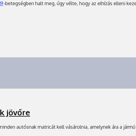
19
-betegségben halt meg, úgy vélte, hogy az elhízás elleni keze
k jövőre
minden autósnak matricát kell vásárolnia, amelynek ára a járm