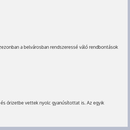
aszezonban a belvárosban rendszeressé váló rendbontások
s őrizetbe vettek nyolc gyanúsítottat is. Az egyik