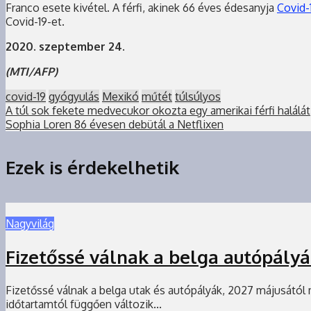
Franco esete kivétel. A férfi, akinek 66 éves édesanyja
Covid-
Covid-19-et.
2020. szeptember 24.
(MTI/AFP)
covid-19
gyógyulás
Mexikó
műtét
túlsúlyos
A túl sok fekete medvecukor okozta egy amerikai férfi halálát
Sophia Loren 86 évesen debütál a Netflixen
Ezek is érdekelhetik
Nagyvilág
Fizetőssé válnak a belga autópályá
Fizetőssé válnak a belga utak és autópályák, 2027 májusától 
időtartamtól függően változik...