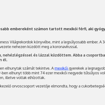
osabb embereként számon tartott mexikói férfi, aki gyóg
uinness Világrekordok könyvébe, mint a legsúlyosabb ember. A 
vezete nehezen küzdött meg a koronavírussal.
em, nehézlégzéssel és lázzal küzdöttem. Abba a csoportb
 él.
ben elhunytak számát tekintve. A
mexikói
gyerekek a legnagyobb
9-ben elhunyt több mint 74 ezer mexikói negyede túlsúlyos vol
illetve voltak elhízottak.
t kezelő orvoscsoport vezetője elmondta, hogy a cukorbetegs