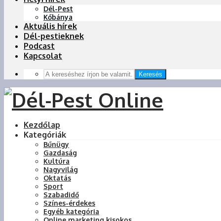
Dél-Pest
Kőbánya
Aktuális hírek
Dél-pestieknek
Podcast
Kapcsolat
Keresés
Kezdőlap
Kategóriák
Bűnügy
Gazdaság
Kultúra
Nagyvilág
Oktatás
Sport
Szabadidő
Színes-érdekes
Egyéb kategória
Online marketing kisokos