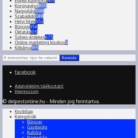
Egyéb kategória
1415
Koronavírus
855
Nagyvilág
1098
Szabadidő
249
Helyi hírek
552
Bűnügy
356
Oktatás
105
Színes-érdekes
675
Online marketing kisokos
2
Kőbánya
195
Keresés
facebook
Adatvédelmi tájékoztató
Impresszum
© delpestonline.hu - Minden jog fenntartva.
Kezdőlap
Kategóriák
Bűnügy
Gazdaság
Kultúra
Nagyvilág