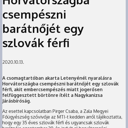
csempészni
barátnőjét egy
szlovák férfi
2020.10.13.
A csomagtartóban akarta Letenyénél nyaralásra
Horvátországba csempészni barátnőjét egy szlovák
férfi, akit embercsempészés miatt jogerősen
felfüggesztett börtönre ítélt a Nagykanizsa
Járásbíróság.
Az esettel kapcsolatban Pirger Csaba, a Zala Megyei
Főügyészség szóvivője az MTI-t kedden arról tájékoztatta,
hogy egy 35 éves szlovák férfi és ugyancsak szlovák