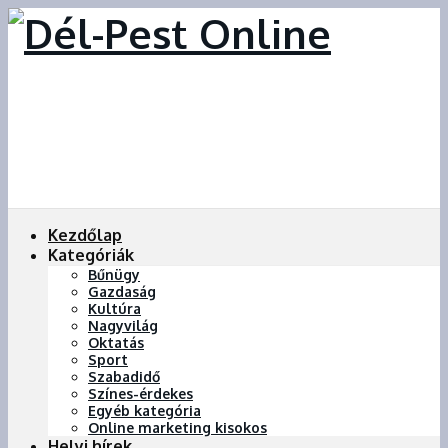
Kezdőlap
Kategóriák
Bűnügy
Gazdaság
Kultúra
Nagyvilág
Oktatás
Sport
Szabadidő
Színes-érdekes
Egyéb kategória
Online marketing kisokos
Helyi hírek