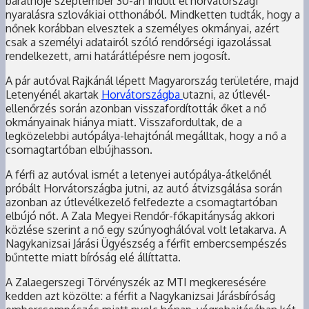
barátnője szeptember 30-án indult el horvátországi
nyaralásra szlovákiai otthonából. Mindketten tudták, hogy a
nőnek korábban elvesztek a személyes okmányai, azért
csak a személyi adatairól szóló rendőrségi igazolással
rendelkezett, ami határátlépésre nem jogosít.
A pár autóval Rajkánál lépett Magyarország területére, majd
Letenyénél akartak
Horvátországba
utazni, az útlevél-
ellenőrzés során azonban visszafordították őket a nő
okmányainak hiánya miatt. Visszafordultak, de a
legközelebbi autópálya-lehajtónál megálltak, hogy a nő a
csomagtartóban elbújhasson.
A férfi az autóval ismét a letenyei autópálya-átkelőnél
próbált Horvátországba jutni, az autó átvizsgálása során
azonban az útlevélkezelő felfedezte a csomagtartóban
elbújó nőt. A Zala Megyei Rendőr-főkapitányság akkori
közlése szerint a nő egy szúnyoghálóval volt letakarva. A
Nagykanizsai Járási Ügyészség a férfit embercsempészés
bűntette miatt bíróság elé állíttatta.
A Zalaegerszegi Törvényszék az MTI megkeresésére
kedden azt közölte: a férfit a Nagykanizsai Járásbíróság