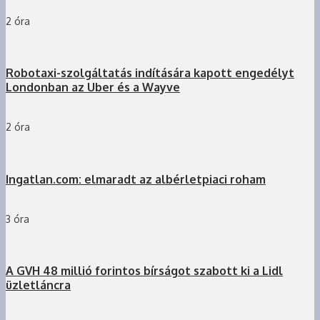
2 óra
Robotaxi-szolgáltatás indítására kapott engedélyt
Londonban az Uber és a Wayve
2 óra
Ingatlan.com: elmaradt az albérletpiaci roham
3 óra
A GVH 48 millió forintos bírságot szabott ki a Lidl
üzletláncra