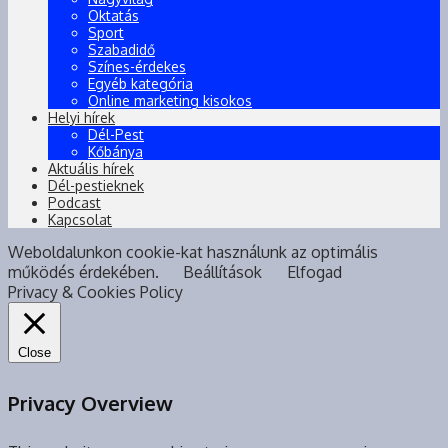
Oktatás
Sport
Szabadidő
Színes-érdekes
Egyéb kategória
Online marketing kisokos
Helyi hírek
Dél-Pest
Kőbánya
Aktuális hírek
Dél-pestieknek
Podcast
Kapcsolat
Weboldalunkon cookie-kat használunk az optimális
működés érdekében.
Beállítások
Elfogad
Privacy & Cookies Policy
Close
Privacy Overview