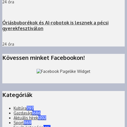
24 óra
Óriásbuborékok és AI-robotok is lesznek a pécsi
gyerekfesztiválon
24 óra
Kövessen minket Facebookon!
Kategóriák
Kultúra
797
Gazdaság
1686
Aktuális hírek
1202
Sport
969