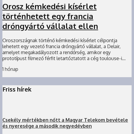
Orosz kémkedési kísérlet
történhetett egy francia
dróngyártó vállalat ellen
Oroszországnak történő kémkedési kísérlet célpontja
lehetett egy vezető francia dróngyártó vállalat, a Delair,
amelyet megakadályozott a rendőrség, amikor egy
prototípust filmező férfit letartóztatott a cég toulouse-i...
1 hónap
Friss hírek
Csekély mértékben nőtt a Magyar Telekom bevétele
és nyeresége a második negyedévben