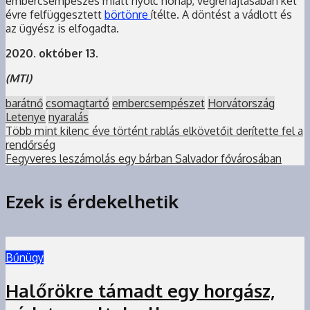
embercsempészés miatt nyolc hónap, végrehajtásában két
évre felfüggesztett
börtönre
ítélte. A döntést a vádlott és
az ügyész is elfogadta.
2020. október 13.
(MTI)
barátnő
csomagtartó
embercsempészet
Horvátország
Letenye
nyaralás
Több mint kilenc éve történt rablás elkövetőit derítette fel a
rendőrség
Fegyveres leszámolás egy bárban Salvador fővárosában
Ezek is érdekelhetik
Bűnügy
Halőrökre támadt egy horgász,