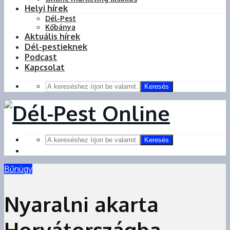
Helyi hírek
Dél-Pest
Kőbánya
Aktuális hírek
Dél-pestieknek
Podcast
Kapcsolat
Keresés
Keresés
Bűnügy
Nyaralni akarta
Horvátországba