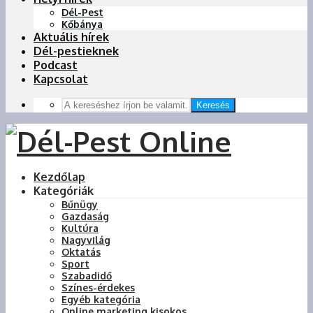
Dél-Pest
Kőbánya
Aktuális hírek
Dél-pestieknek
Podcast
Kapcsolat
Keresés
Kezdőlap
Kategóriák
Bűnügy
Gazdaság
Kultúra
Nagyvilág
Oktatás
Sport
Szabadidő
Színes-érdekes
Egyéb kategória
Online marketing kisokos