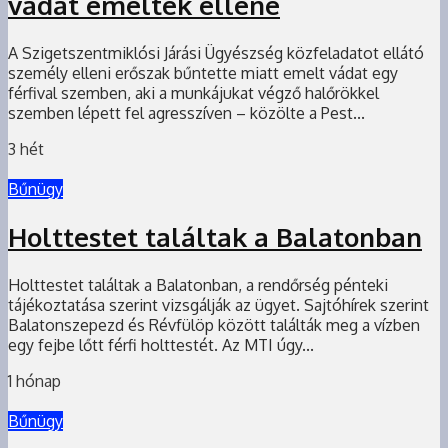
vádat emeltek ellene
A Szigetszentmiklósi Járási Ügyészség közfeladatot ellátó
személy elleni erőszak bűntette miatt emelt vádat egy
férfival szemben, aki a munkájukat végző halőrökkel
szemben lépett fel agresszíven – közölte a Pest...
3 hét
Bűnügy
Holttestet találtak a Balatonban
Holttestet találtak a Balatonban, a rendőrség pénteki
tájékoztatása szerint vizsgálják az ügyet. Sajtóhírek szerint
Balatonszepezd és Révfülöp között találták meg a vízben
egy fejbe lőtt férfi holttestét. Az MTI úgy...
1 hónap
Bűnügy