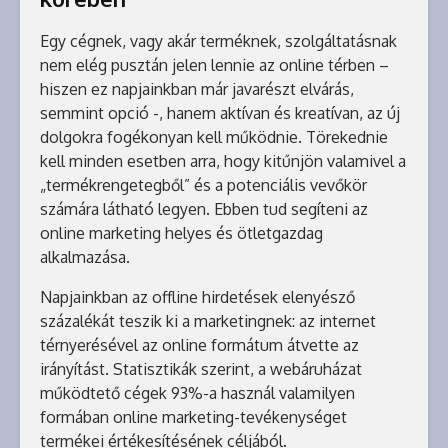
Egy cégnek, vagy akár terméknek, szolgáltatásnak
nem elég pusztán jelen lennie az online térben –
hiszen ez napjainkban már javarészt elvárás,
semmint opció -, hanem aktívan és kreatívan, az új
dolgokra fogékonyan kell működnie. Törekednie
kell minden esetben arra, hogy kitűnjön valamivel a
„termékrengetegből” és a potenciális vevőkör
számára látható legyen. Ebben tud segíteni az
online marketing helyes és ötletgazdag
alkalmazása.
Napjainkban az offline hirdetések elenyésző
százalékát teszik ki a marketingnek: az internet
térnyerésével az online formátum átvette az
irányítást. Statisztikák szerint, a webáruházat
működtető cégek 93%-a használ valamilyen
formában online marketing-tevékenységet
termékei értékesítésének céljából.