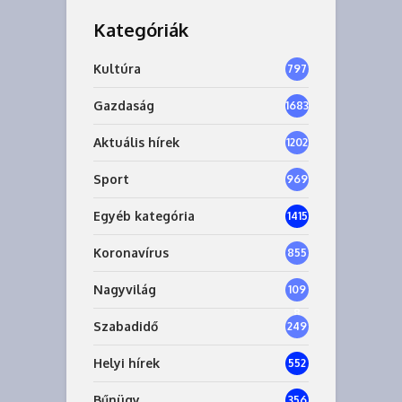
Kategóriák
Kultúra
797
Gazdaság
1683
Aktuális hírek
1202
Sport
969
Egyéb kategória
1415
Koronavírus
855
Nagyvilág
109
8
Szabadidő
249
Helyi hírek
552
Bűnügy
356