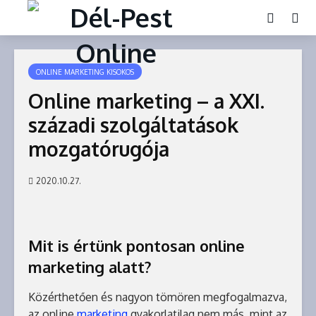
ONLINE MARKETING KISOKOS
Online marketing – a XXI.
századi szolgáltatások
mozgatórugója
2020.10.27.
Mit is értünk pontosan online
marketing alatt?
Közérthetően és nagyon tömören megfogalmazva,
az online
marketing
gyakorlatilag nem más, mint az