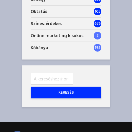
Oktatás
105
Színes-érdekes
675
Online marketing kisokos
2
Kőbánya
195
KERESÉS