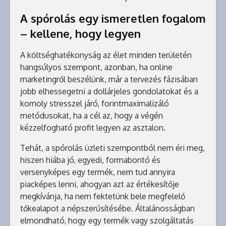
A spórolás egy ismeretlen fogalom
– kellene, hogy legyen
A költséghatékonyság az élet minden területén
hangsúlyos szempont, azonban, ha online
marketingről beszélünk, már a tervezés fázisában
jobb elhessegetni a dollárjeles gondolatokat és a
komoly stresszel járó, forintmaximalizáló
metódusokat, ha a cél az, hogy a végén
kézzelfogható profit legyen az asztalon.
Tehát, a spórolás üzleti szempontból nem éri meg,
hiszen hiába jó, egyedi, formabontó és
versenyképes egy termék, nem tud annyira
piacképes lenni, ahogyan azt az értékesítője
megkívánja, ha nem fektetünk bele megfelelő
tőkealapot a népszerűsítésébe. Általánosságban
elmondható, hogy egy termék vagy szolgáltatás