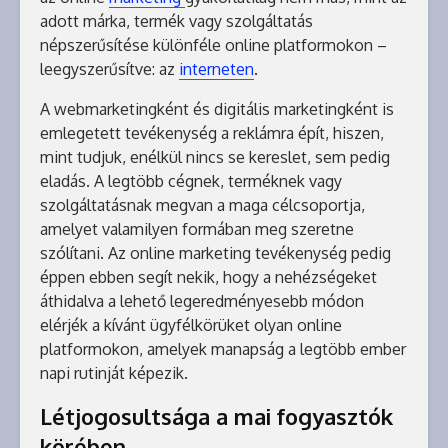
adott márka, termék vagy szolgáltatás
népszerűsítése különféle online platformokon –
leegyszerűsítve: az
interneten
.
A webmarketingként és digitális marketingként is
emlegetett tevékenység a reklámra épít, hiszen,
mint tudjuk, enélkül nincs se kereslet, sem pedig
eladás. A legtöbb cégnek, terméknek vagy
szolgáltatásnak megvan a maga célcsoportja,
amelyet valamilyen formában meg szeretne
szólítani. Az online marketing tevékenység pedig
éppen ebben segít nekik, hogy a nehézségeket
áthidalva a lehető legeredményesebb módon
elérjék a kívánt ügyfélkörüket olyan online
platformokon, amelyek manapság a legtöbb ember
napi rutinját képezik.
Létjogosultsága a mai fogyasztók
körében