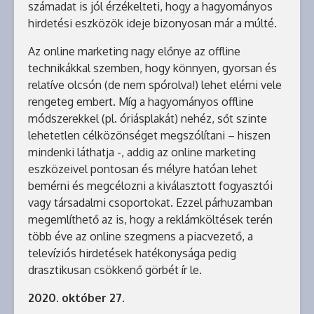
számadat is jól érzékelteti, hogy a hagyományos
hirdetési eszközök ideje bizonyosan már a múlté.
Az online marketing nagy előnye az offline
technikákkal szemben, hogy könnyen, gyorsan és
relatíve olcsón (de nem spórolva!) lehet elérni vele
rengeteg embert. Míg a hagyományos offline
módszerekkel (pl. óriásplakát) nehéz, sőt szinte
lehetetlen célközönséget megszólítani – hiszen
mindenki láthatja -, addig az online marketing
eszközeivel pontosan és mélyre hatóan lehet
bemérni és megcélozni a kiválasztott fogyasztói
vagy társadalmi csoportokat. Ezzel párhuzamban
megemlíthető az is, hogy a reklámköltések terén
több éve az online szegmens a piacvezető, a
televíziós hirdetések hatékonysága pedig
drasztikusan csökkenő görbét ír le.
2020. október 27.