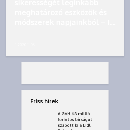
sikerességét leginkább
meghatározó eszközök és
módszerek napjainkból – I....
2020.11.05.
Friss hírek
A GVH 48 millió
forintos bírságot
szabott ki a Lidl