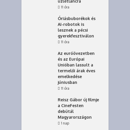
üzletláncra
11 óra
Óriásbuborékok és
AI-robotok is
lesznek a pécsi
gyerekfesztiválon
11 óra
Az euróövezetben
és az Európai
Unióban lassult a
termelői árak éves
emelkedése
júniusban
11 óra
Reisz Gábor új filmje
a CineFesten
debütál
Magyarországon
1 nap