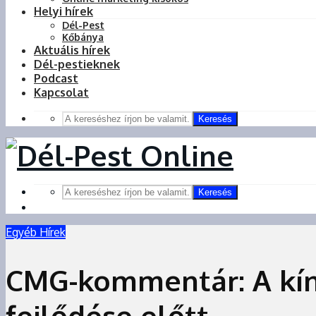
Helyi hírek
Dél-Pest
Kőbánya
Aktuális hírek
Dél-pestieknek
Podcast
Kapcsolat
Keresés
Keresés
Egyéb Hírek
CMG-kommentár: A kína
fejlődése előtt