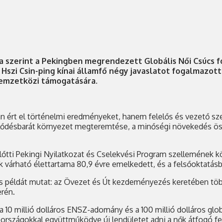
a szerint a Pekingben megrendezett Globális Női Csúcs 
zi Csin-ping kínai államfő négy javaslatot fogalmazott 
nemzetközi támogatására.
 ért el történelmi eredményeket, hanem felelős és vezető szere
, fejlődésbarát környezet megteremtése, a minőségi növekedés
lőtti Pekingi Nyilatkozat és Cselekvési Program szellemének k
nők várható élettartama 80,9 évre emelkedett, és a felsőoktatá
példát mutat: az Övezet és Út kezdeményezés keretében több m
erén.
10 millió dolláros ENSZ-adomány és a 100 millió dolláros glob
 országokkal együttműködve új lendületet adni a nők átfogó fe