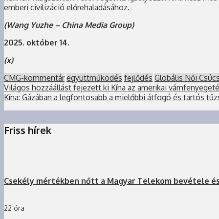
emberi civilizáció előrehaladásához.
(Wang Yuzhe – China Media Group)
2025. október 14.
(x)
CMG-kommentár
együttműködés
fejlődés
Globális Női Csúc
Világos hozzáállást fejezett ki Kína az amerikai vámfenyege
Kína: Gázában a legfontosabb a mielőbbi átfogó és tartós tű
Friss hírek
Csekély mértékben nőtt a Magyar Telekom bevétele é
22 óra