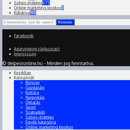
Színes-érdekes
675
Online marketing kisokos
2
Kőbánya
195
Keresés
facebook
Adatvédelmi tájékoztató
Impresszum
© delpestonline.hu - Minden jog fenntartva.
Kezdőlap
Kategóriák
Bűnügy
Gazdaság
Kultúra
Nagyvilág
Oktatás
Sport
Szabadidő
Színes-érdekes
Egyéb kategória
Online marketing kisokos