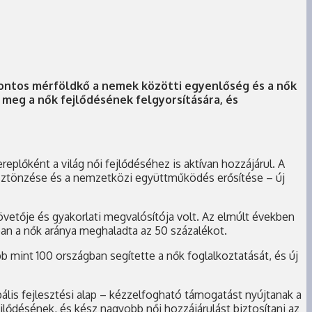
fontos mérföldkő a nemek közötti egyenlőség és a nők
meg a nők fejlődésének felgyorsítására, és
plőként a világ női fejlődéséhez is aktívan hozzájárul. A
 ösztönzése és a nemzetközi együttműködés erősítése – új
övetője és gyakorlati megvalósítója volt. Az elmúlt években
sban a nők aránya meghaladta az 50 százalékot.
int 100 országban segítette a nők foglalkoztatását, és új
ális fejlesztési alap – kézzelfogható támogatást nyújtanak a
jlődésének, és kész nagyobb női hozzájárulást biztosítani az