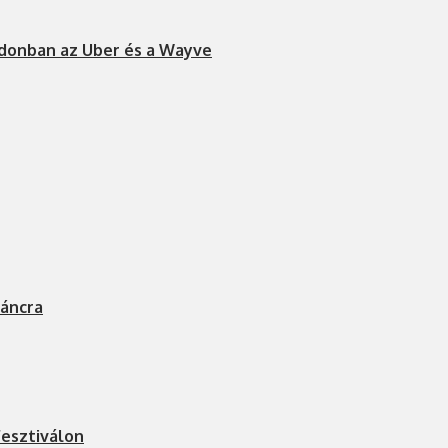
ndonban az Uber és a Wayve
láncra
fesztiválon