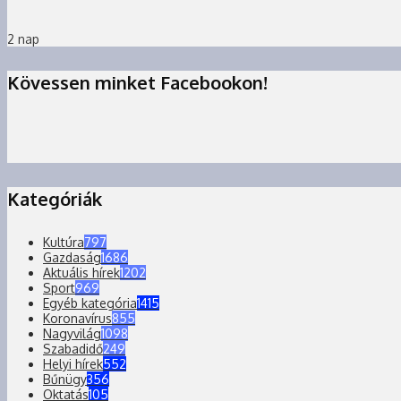
2 nap
Kövessen minket Facebookon!
Kategóriák
Kultúra
797
Gazdaság
1686
Aktuális hírek
1202
Sport
969
Egyéb kategória
1415
Koronavírus
855
Nagyvilág
1098
Szabadidő
249
Helyi hírek
552
Bűnügy
356
Oktatás
105