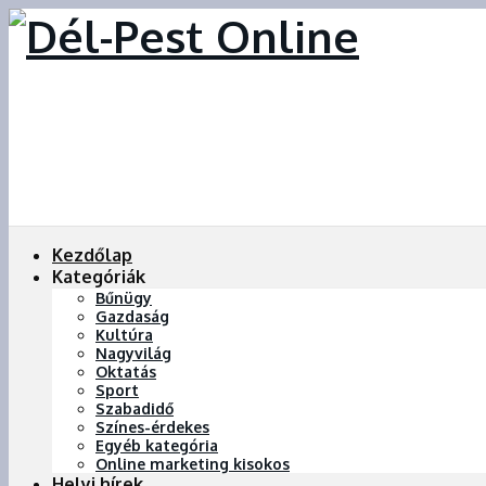
Kezdőlap
Kategóriák
Bűnügy
Gazdaság
Kultúra
Nagyvilág
Oktatás
Sport
Szabadidő
Színes-érdekes
Egyéb kategória
Online marketing kisokos
Helyi hírek