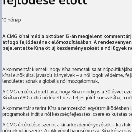
10 hónap
A CMG kínai média október 13-án megjelent kommentárj
átfogó fejlődésének előmozdításában. A rendezvényen Hs
bejelentette Kína öt új kezdeményezését a női ügyek 
A kommentár kiemeli, hogy Kína nemcsak saját nőpolitikájában
kínai elnök által javasolt irányelvek – a női jogok védelme
lendületet adnak a globális női mozgalomnak.
A CMG emlékeztetett arra, hogy Kína mindig is a 30 évvel eze
Kínában 690 millió nő lépett be a teljes jólét korszakába, a 
A kommentár szerint Kína a nemzetközi együttműködésben is 
programokat indít a női készségfejlesztés, csere és kutatás t
A CMG értékelése szerint a kínai kezdeményezések – köztük a 
nőknek világszerte. A cikk végül hangsúlyozza: Kína kész más