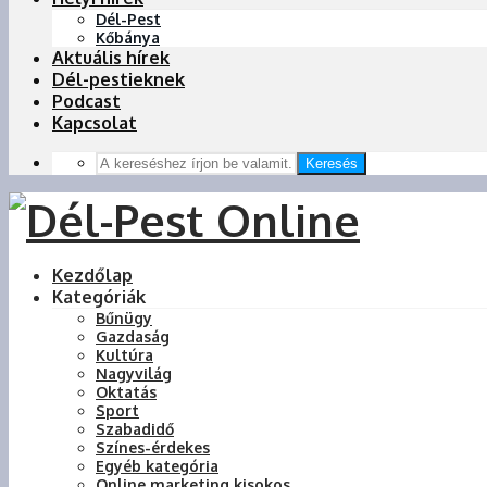
Dél-Pest
Kőbánya
Aktuális hírek
Dél-pestieknek
Podcast
Kapcsolat
Keresés
Kezdőlap
Kategóriák
Bűnügy
Gazdaság
Kultúra
Nagyvilág
Oktatás
Sport
Szabadidő
Színes-érdekes
Egyéb kategória
Online marketing kisokos