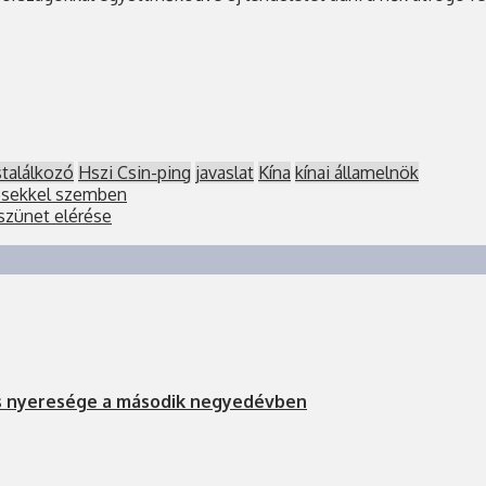
stalálkozó
Hszi Csin-ping
javaslat
Kína
kínai államelnök
tésekkel szemben
zszünet elérése
s nyeresége a második negyedévben