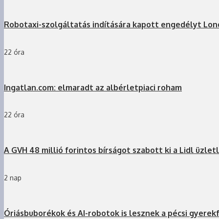
Robotaxi-szolgáltatás indítására kapott engedélyt Lo
22 óra
Ingatlan.com: elmaradt az albérletpiaci roham
22 óra
A GVH 48 millió forintos bírságot szabott ki a Lidl üzlet
2 nap
Óriásbuborékok és AI-robotok is lesznek a pécsi gyerek