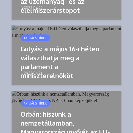
az üzemanyag- és az
2022.04.27.
élelmiszerárstopot
AKTUÁLIS HÍREK
Gulyás: a május 16-i héten
választhatja meg a
parlament a
2022.04.21.
miniszterelnököt
AKTUÁLIS HÍREK
Orbán: hiszünk a
nemzetállamban,
Magyarország jövőjét az EU-