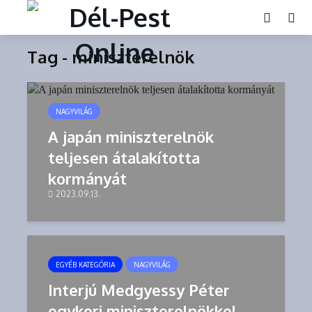
Tag - miniszterelnök
NAGYVILÁG
A japán miniszterelnök
teljesen átalakította
kormányát
2023.09.13.
EGYÉB KATEGÓRIA
NAGYVILÁG
Interjú Medgyessy Péter
egykori miniszterelnökkel