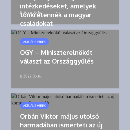
intézkedéseket, amelyek
2022.05.16.
tönkretennék a magyar
családokat
AKTUÁLIS HÍREK
OGY – Miniszterelnököt
választ az Országgyűlés
2022.05.16.
AKTUÁLIS HÍREK
Orbán Viktor május utolsó
harmadában ismerteti az új